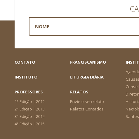
CA
CONTATO
FRANCISCANISMO
INSTI
Agend
INSTITUTO
LITURGIA DIÁRIA
Causa
Consel
PROFESSORES
RELATOS
Diretor
1° Edição | 2012
Envie o seu relato
Históri
2° Edição | 2013
Relatos Contados
Necrol
3° Edição | 2014
Santos
4° Edição | 2015