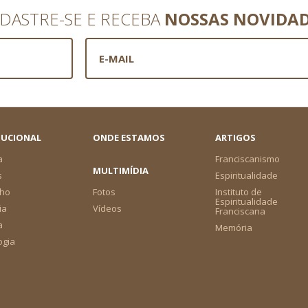
DASTRE-SE E RECEBA
NOSSAS NOVIDA
TUCIONAL
ONDE ESTAMOS
ARTIGOS
a
Franciscanismo
MULTIMÍDIA
s
Espiritualidade
ho
Fotos
Instituto de
Espiritualidade
ia
Vídeos
Franciscana
a
Memória
ogia