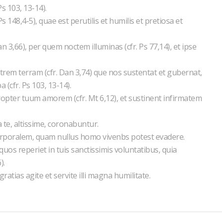
s 103, 13-14).
148,4-5), quae est perutilis et humilis et pretiosa et
 3,66), per quem noctem illuminas (cfr. Ps 77,14), et ipse
em terram (cfr. Dan 3,74) que nos sustentat et gubernat,
 (cfr. Ps 103, 13-14).
propter tuum amorem (cfr. Mt 6,12), et sustinent infirmatem
 a te, altissime, coronabuntur.
rporalem, quam nullus homo vivenbs potest evadere.
, quos reperiet in tuis sanctissimis voluntatibus, quia
).
tias agite et servite illi magna humilitate.