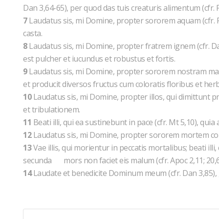
Dan 3,64-65), per quod das tuis creaturis alimentum (cfr. P
7
Laudatus sis, mi Domine, propter sororem aquam (cfr. Ps 
casta.
8
Laudatus sis, mi Domine, propter fratrem ignem (cfr. Dan
est pulcher et iucundus et robustus et fortis.
9
Laudatus sis, mi Domine, propter sororem nostram matr
et producit diversos fructus cum coloratis floribus et herba
10
Laudatus sis, mi Domine, propter illos, qui dimittunt 
et tribulationem.
11
Beati illi, qui ea sustinebunt in pace (cfr. Mt 5,10), quia
12
Laudatus sis, mi Domine, propter sororem mortem co
13
Vae illis, qui morientur in peccatis mortalibus; beati illi
secunda mors non faciet eis malum (cfr. Apoc 2,11; 20,6
14
Laudate et benedicite Dominum meum (cfr. Dan 3,85), gra