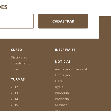
DES
CADASTRAR
CURSO
INSCREVA-SE
Disciplinas
NOTÍCIAS
Investimento
Local
Animação Vocacional
Formação
TURMAS
Geral
2012
Igreja
2013
Paroquial
2014
Província
2015
Missões
ALAC