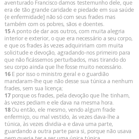
aventurado Francisco damos testemunho dele, que
era de tão grande caridade e piedade em sua saúde
{e enfermidade] não só com seus frades mas
também com os pobres, sãos e doentes.
15
A ponto de dar aos outros, com muita alegria
interior e exterior, o que era necessário a seu corpo,
e que os frades às vezes adquiririam com muita
solicitude e devoção, agradando-nos primeiro para
que não ficássemos perturbados, mas tirando do
seu corpo ainda que lhe fosse muito necessário.
16
E por isso o ministro geral e o guardião
mandaram-lhe que não desse sua túnica a nenhum
frades, sem sua licença;
17
porque os frades, pela devoção que lhe tinham,
às vezes pediam e ele dava na mesma hora.
18
Ou então, ele mesmo, vendo algum frade
enfermiço, ou mal vestido, às vezes dava-lhe a
túnica, às vezes dividia-a e dava uma parte,
guardando a outra parte para si, porque não usava
nem queria ter a ser uma única túnica.