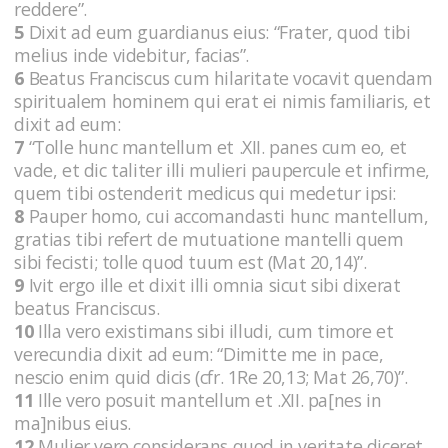
reddere”.
5
Dixit ad eum guardianus eius: “Frater, quod tibi
melius inde videbitur, facias”.
6
Beatus Franciscus cum hilaritate vocavit quendam
spiritualem hominem qui erat ei nimis familiaris, et
dixit ad eum:
7
“Tolle hunc mantellum et .XII. panes cum eo, et
vade, et dic taliter illi mulieri paupercule et infirme,
quem tibi ostenderit medicus qui medetur ipsi:
8
Pauper homo, cui accomandasti hunc mantellum,
gratias tibi refert de mutuatione mantelli quem
sibi fecisti; tolle quod tuum est (Mat 20,14)”.
9
Ivit ergo ille et dixit illi omnia sicut sibi dixerat
beatus Franciscus.
10
Illa vero existimans sibi illudi, cum timore et
verecundia dixit ad eum: “Dimitte me in pace,
nescio enim quid dicis (cfr. 1Re 20,13; Mat 26,70)”.
11
Ille vero posuit mantellum et .XII. pa[nes in
ma]nibus eius.
12
Mulier vero considerans quod in veritate diceret,