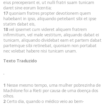
eius preceperant ei, ut nulli fratri suam tunicam
daret sine eorum licentia;
17
quoniam fratres propter devotionem quem
habebant in ipso, aliquando petebant sibi et ipse
statim dabat eis,
18
vel ipsemet cum videret aliquem fratrem
infirmitium, vel male vestitum, aliquando dabat ei
tunicam, aliquando dividebat eam et partem dabat
partemque sibi retinebat, quoniam non portabat
nec volebat habere nisi tunicam unam.
Texto Traduzido
.
1
Nesse mesmo tempo, uma mulher pobrezinha de
Machilone foi a Rieti por causa de uma doença dos
olhos.
2
Certo dia, quando o médico veio ao bem-