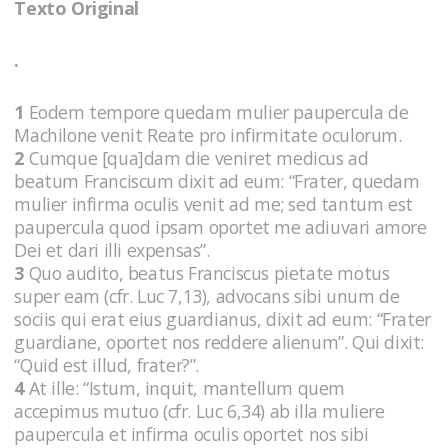
Texto Original
.
1
Eodem tempore quedam mulier paupercula de
Machilone venit Reate pro infirmitate oculorum.
2
Cumque [qua]dam die veniret medicus ad
beatum Franciscum dixit ad eum: “Frater, quedam
mulier infirma oculis venit ad me; sed tantum est
paupercula quod ipsam oportet me adiuvari amore
Dei et dari illi expensas”.
3
Quo audito, beatus Franciscus pietate motus
super eam (cfr. Luc 7,13), advocans sibi unum de
sociis qui erat eius guardianus, dixit ad eum: “Frater
guardiane, oportet nos reddere alienum”. Qui dixit:
“Quid est illud, frater?”.
4
At ille: “Istum, inquit, mantellum quem
accepimus mutuo (cfr. Luc 6,34) ab illa muliere
paupercula et infirma oculis oportet nos sibi