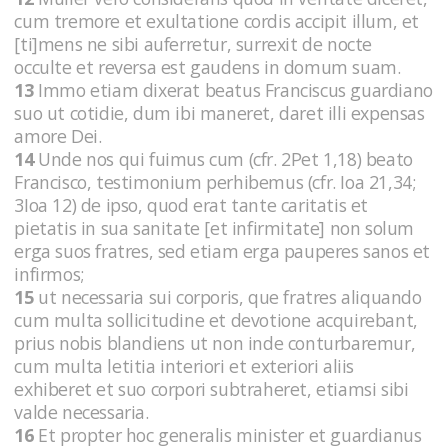
cum tremore et exultatione cordis accipit illum, et
[ti]mens ne sibi auferretur, surrexit de nocte
occulte et reversa est gaudens in domum suam.
13
Immo etiam dixerat beatus Franciscus guardiano
suo ut cotidie, dum ibi maneret, daret illi expensas
amore Dei.
14
Unde nos qui fuimus cum (cfr. 2Pet 1,18) beato
Francisco, testimonium perhibemus (cfr. Ioa 21,34;
3Ioa 12) de ipso, quod erat tante caritatis et
pietatis in sua sanitate [et infirmitate] non solum
erga suos fratres, sed etiam erga pauperes sanos et
infirmos;
15
ut necessaria sui corporis, que fratres aliquando
cum multa sollicitudine et devotione acquirebant,
prius nobis blandiens ut non inde conturbaremur,
cum multa letitia interiori et exteriori aliis
exhiberet et suo corpori subtraheret, etiamsi sibi
valde necessaria.
16
Et propter hoc generalis minister et guardianus