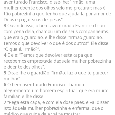
aventurado Francisco, disse-lhe: “Irmão, uma
mulher doente dos olhos veio me procurar; mas é
tão pobrezinha que tenho que ajudá-la por amor de
Deus e pagar suas despesas”.
3
Ouvindo isso, o bem-aventurado Francisco ficou
com pena dela, chamou um de seus companheiros,
que era o guardião, e lhe disse: “Irmão guardião,
temos o que devolver o que é dos outros”. Ele disse:
“O que é, irmão?”.
4
E ele: “Temos que devolver esta capa que
recebemos emprestada daquela mulher pobrezinha
e doente dos olhos”.
5
Disse-lhe o guardião: “Irmão, faz o que te parecer
melhor”.
6
O bem-aventurado Francisco chamou
alegremente um homem espiritual, que era muito
familiar, e lhe disse:
7
“Pega esta capa, e com ela doze pães, e vai disser
isto àquela mulher pobrezinha e enferma, que o
médico que cuida dela vai te mostrar: