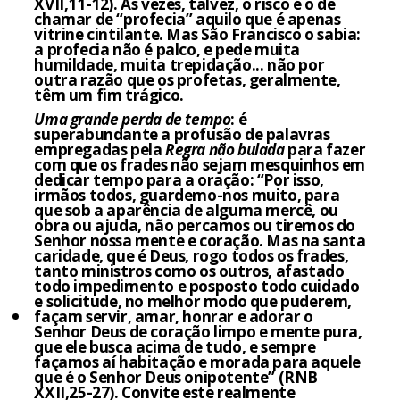
XVII,11-12). Às vezes, talvez, o risco é o de
chamar de “profecia” aquilo que é apenas
vitrine cintilante. Mas São Francisco o sabia:
a profecia não é palco, e pede muita
humildade, muita trepidação... não por
outra razão que os profetas, geralmente,
têm um fim trágico.
Uma grande perda de tempo
: é
superabundante a profusão de palavras
empregadas pela
Regra não bulada
para fazer
com que os frades não sejam mesquinhos em
dedicar tempo para a oração: “Por isso,
irmãos todos, guardemo-nos muito, para
que sob a aparência de alguma mercê, ou
obra ou ajuda, não percamos ou tiremos do
Senhor nossa mente e coração. Mas na santa
caridade, que é Deus, rogo todos os frades,
tanto ministros como os outros, afastado
todo impedimento e posposto todo cuidado
e solicitude, no melhor modo que puderem,
façam servir, amar, honrar e adorar o
Senhor Deus de coração limpo e mente pura,
que ele busca acima de tudo, e sempre
façamos aí habitação e morada para aquele
que é o Senhor Deus onipotente” (RNB
XXII,25-27). Convite este realmente