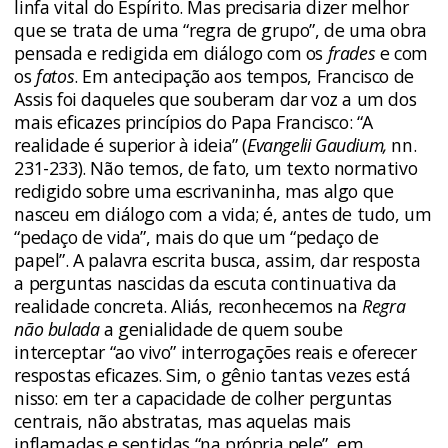
linfa vital do Espírito. Mas precisaria dizer melhor
que se trata de uma “regra de grupo”, de uma obra
pensada e redigida em diálogo com os
frades
e com
os
fatos
. Em antecipação aos tempos, Francisco de
Assis foi daqueles que souberam dar voz a um dos
mais eficazes princípios do Papa Francisco: “A
realidade é superior à ideia” (
Evangelii Gaudium,
nn.
231-233). Não temos, de fato, um texto normativo
redigido sobre uma escrivaninha, mas algo que
nasceu em diálogo com a vida; é, antes de tudo, um
“pedaço de vida”, mais do que um “pedaço de
papel”. A palavra escrita busca, assim, dar resposta
a perguntas nascidas da escuta continuativa da
realidade concreta. Aliás, reconhecemos na
Regra
não bulada
a genialidade de quem soube
interceptar “ao vivo” interrogações reais e oferecer
respostas eficazes. Sim, o gênio tantas vezes está
nisso: em ter a capacidade de colher perguntas
centrais, não abstratas, mas aquelas mais
inflamadas e sentidas “na própria pele”, em