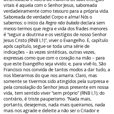
vitais é aquela com o Senhor Jesus, saboreada
verdadeiramente como tesouro para a própria vida.
Saboreada de verdade! Corpo e alma! Nós o
sabemos: o início da
Regra não bulada
declara sem
meios-termos que regra e vida dos frades menores
é “seguir a doutrina e os vestígios de nosso Senhor
Jesus Cristo (RNB I,1)”, viver o Evangelho. E, capítulo
após capítulo, segue-se toda uma série de
indicações – às vezes sintéticas, outras vezes,
expressas como que com o coração na mão – para
que este Evangelho seja vivido; e, para vivê-lo, São
Francisco nos convida de tantos modos a dar tudo, a
nos liberarmos do que nos amarra. Claro, mas
somente se tivermos sido atingidos pela surpresa e
pela consolação do Senhor Jesus presente em nossa
vida, tem sentido viver “sem próprio” (RNB I,1); do
contrário, é triste pauperismo. “Nada mais,
portanto, desejemos, nada mais queiramos, nada
mais nos agrade e deleite a não ser o Criador e