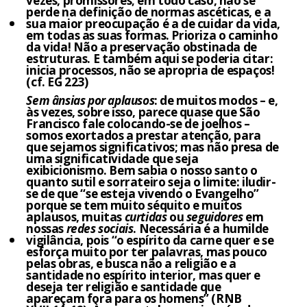
vezes, promissores; em todo caso, não se
perde na definição de normas ascéticas, e a
sua maior preocupação é a de cuidar da vida,
em todas as suas formas. Prioriza o caminho
da vida! Não a preservação obstinada de
estruturas. E também aqui se poderia citar:
inicia processos, não se apropria de espaços!
(cf. EG 223)
Sem ânsias por aplausos
: de muitos modos – e,
às vezes, sobre isso, parece quase que São
Francisco fale colocando-se de joelhos –
somos exortados a prestar atenção, para
que sejamos significativos; mas não presa de
uma significatividade que seja
exibicionismo. Bem sabia o nosso santo o
quanto sutil e sorrateiro seja o limite: iludir-
se de que “se esteja vivendo o Evangelho”
porque se tem muito séquito e muitos
aplausos, muitas
curtidas
ou
seguidores
em
nossas
redes sociais
. Necessária é a humilde
vigilância, pois “o espírito da carne quer e se
esforça muito por ter palavras, mas pouco
pelas obras, e busca não a religião e a
santidade no espírito interior, mas quer e
deseja ter religião e santidade que
apareçam fora para os homens” (RNB