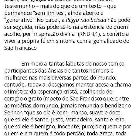
testemunho – mais do que de um texto – que
permanece “sem limites”, ainda aberto e
“generativo”. No papel, a
Regra não bulada
não pode
ser seguida, mas pode sê-lo na existência de quem
acolhe, por “inspiração divina” (RNB II,1), o convite a
viver a própria fé em sintonia com a genialidade de
São Francisco.
Em meio a tantas labutas do nosso tempo,
participantes das ânsias de tantos homens e
mulheres nas mais diversas partes do mundo,
contudo, todavia, desejamos manter acesa a chama
otimística da esperança cristã, acolhendo de
coração o grato ímpeto de São Francisco que, entre
as misérias do mundo, jamais renuncia a bendizer o
Senhor, “que só ele é bom, manso, suave e doce,
que só ele é santo, justo, verdadeiro, santo e reto,
que só ele é benigno, inocente, puro; de quem e por
quem e em quem é todo perdão, toda graça, toda