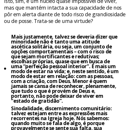
Isto, sim, é um núcleo quase impossível de viver,
mas que mantém intacta a sua capacidade de nos
pôr em alerta diante de todo risco de grandiosidade
ou de posse. Trata-se de uma virtude?
Mais justamente, talvez se deveria dizer que
minoridade não é tanto uma atitude
ascética solitária, ou seja, um conjunto de
opções comportamentais – com o risco de
que sejam mortificantes e redutivas;
escolhas próprias, quase que em busca de
uma “perfeição pessoal interior”. É mais um
modo de estar na vida; e, neste sentido, é um
modo de estar em relação: com as pessoas,
com a criação, com Deus. Menor é quem
jamais se cansa de reconhecer, plenamente,
que tudo o que é provém de Deus e,
portanto, não pode deixar de viver em
“estado de gratidão”.
Sinodalidade, discernimento comunitário:
talvez estejam entre as expressões mais
recorrentes na Igreja hoje. Nós sabemos:
quando muito se fala de algo, é porque
provavelmente se sente sua falta, sua