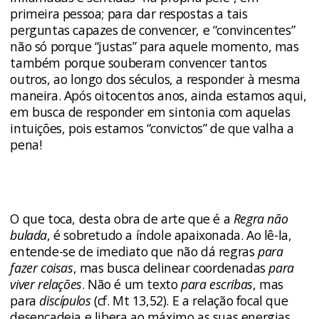
primeira pessoa; para dar respostas a tais
perguntas capazes de convencer, e “convincentes”
não só porque “justas” para aquele momento, mas
também porque souberam convencer tantos
outros, ao longo dos séculos, a responder à mesma
maneira. Após oitocentos anos, ainda estamos aqui,
em busca de responder em sintonia com aquelas
intuições, pois estamos “convictos” de que valha a
pena!
O que toca, desta obra de arte que é a
Regra não
bulada
, é sobretudo a índole apaixonada. Ao lê-la,
entende-se de imediato que não dá regras
para
fazer coisas
, mas busca delinear coordenadas
para
viver relações
. Não é um texto
para escribas
, mas
para
discípulos
(cf. Mt 13,52). E a relação focal que
desencadeia e libera ao máximo as suas energias