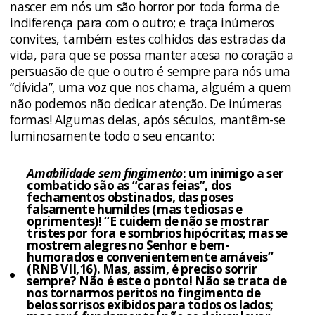
nascer em nós um são horror por toda forma de
indiferença para com o outro; e traça inúmeros
convites, também estes colhidos das estradas da
vida, para que se possa manter acesa no coração a
persuasão de que o outro é sempre para nós uma
“dívida”, uma voz que nos chama, alguém a quem
não podemos não dedicar atenção. De inúmeras
formas! Algumas delas, após séculos, mantêm-se
luminosamente todo o seu encanto:
Amabilidade sem fingimento
: um inimigo a ser
combatido são as “caras feias”, dos
fechamentos obstinados, das poses
falsamente humildes (mas tediosas e
oprimentes)! “E cuidem de não se mostrar
tristes por fora e sombrios hipócritas; mas se
mostrem alegres no Senhor e bem-
humorados e convenientemente amáveis”
(RNB VII,16). Mas, assim, é preciso sorrir
sempre? Não é este o ponto! Não se trata de
nos tornarmos peritos no fingimento de
belos sorrisos exibidos para todos os lados;