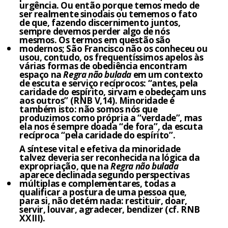
urgência. Ou então porque temos medo de
ser realmente sinodais ou tememos o fato
de que, fazendo discernimento juntos,
sempre devemos perder algo de nós
mesmos. Os termos em questão são
modernos; São Francisco não os conheceu ou
usou, contudo, os frequentíssimos apelos às
várias formas de obediência encontram
espaço na
Regra não bulada
em um contexto
de escuta e serviço recíprocos: “antes, pela
caridade do espírito, sirvam e obedeçam uns
aos outros” (RNB V,14). Minoridade é
também isto: não somos nós que
produzimos como própria a “verdade”, mas
ela nos é sempre doada “de fora”, da escuta
recíproca “pela caridade do espírito”.
A síntese vital e efetiva da minoridade
talvez deveria ser reconhecida na lógica da
expropriação, que na
Regra não bulada
aparece declinada segundo perspectivas
múltiplas e complementares, todas a
qualificar a postura de uma pessoa que,
para si, não detém nada: restituir, doar,
servir, louvar, agradecer, bendizer (cf. RNB
XXIII).