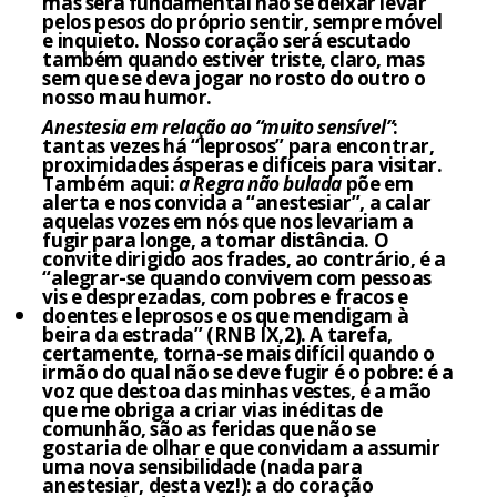
mas será fundamental não se deixar levar
pelos pesos do próprio sentir, sempre móvel
e inquieto. Nosso coração será escutado
também quando estiver triste, claro, mas
sem que se deva jogar no rosto do outro o
nosso mau humor.
Anestesia em relação ao “muito sensível”
:
tantas vezes há “leprosos” para encontrar,
proximidades ásperas e difíceis para visitar.
Também aqui:
a Regra não bulada
põe em
alerta e nos convida a “anestesiar”, a calar
aquelas vozes em nós que nos levariam a
fugir para longe, a tomar distância. O
convite dirigido aos frades, ao contrário, é a
“alegrar-se quando convivem com pessoas
vis e desprezadas, com pobres e fracos e
doentes e leprosos e os que mendigam à
beira da estrada” (RNB IX,2). A tarefa,
certamente, torna-se mais difícil quando o
irmão do qual não se deve fugir é o pobre: é a
voz que destoa das minhas vestes, é a mão
que me obriga a criar vias inéditas de
comunhão, são as feridas que não se
gostaria de olhar e que convidam a assumir
uma nova sensibilidade (nada para
anestesiar, desta vez!): a do coração