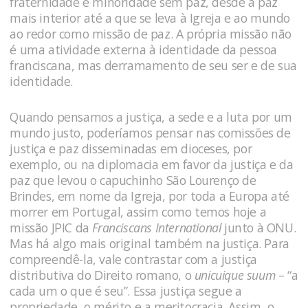
fraternidade e minoridade sem paz, desde a paz
mais interior até a que se leva à Igreja e ao mundo
ao redor como missão de paz. A própria missão não
é uma atividade externa à identidade da pessoa
franciscana, mas derramamento de seu ser e de sua
identidade.
Quando pensamos a justiça, a sede e a luta por um
mundo justo, poderíamos pensar nas comissões de
justiça e paz disseminadas em dioceses, por
exemplo, ou na diplomacia em favor da justiça e da
paz que levou o capuchinho São Lourenço de
Brindes, em nome da Igreja, por toda a Europa até
morrer em Portugal, assim como temos hoje a
missão JPIC da
Franciscans International
junto à ONU.
Mas há algo mais original também na justiça. Para
compreendê-la, vale contrastar com a justiça
distributiva do Direito romano, o
unicuique suum
– “a
cada um o que é seu”. Essa justiça segue a
propriedade, o mérito e a meritocracia. Assim, o