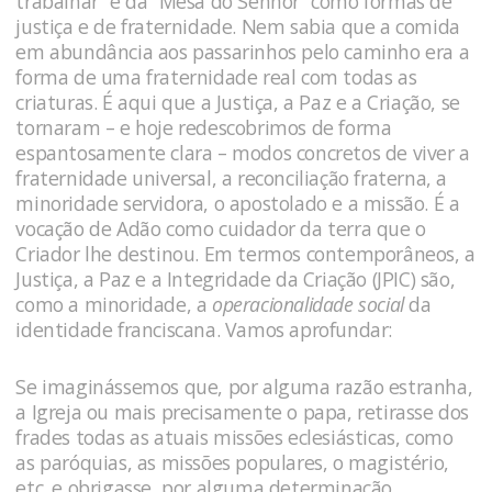
trabalhar” e da “Mesa do Senhor” como formas de
justiça e de fraternidade. Nem sabia que a comida
em abundância aos passarinhos pelo caminho era a
forma de uma fraternidade real com todas as
criaturas. É aqui que a Justiça, a Paz e a Criação, se
tornaram – e hoje redescobrimos de forma
espantosamente clara – modos concretos de viver a
fraternidade universal, a reconciliação fraterna, a
minoridade servidora, o apostolado e a missão. É a
vocação de Adão como cuidador da terra que o
Criador lhe destinou. Em termos contemporâneos, a
Justiça, a Paz e a Integridade da Criação (JPIC) são,
como a minoridade, a
operacionalidade social
da
identidade franciscana. Vamos aprofundar:
Se imaginássemos que, por alguma razão estranha,
a Igreja ou mais precisamente o papa, retirasse dos
frades todas as atuais missões eclesiásticas, como
as paróquias, as missões populares, o magistério,
etc. e obrigasse, por alguma determinação