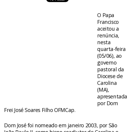
O Papa
Francisco
aceitou a
renúncia,
nesta
quarta-feira
(05/06), ao
governo
pastoral da
Diocese de
Carolina
(MA),
apresentada
por Dom
Frei José Soares Filho OFMCap.
Dom José foi nomeado em janeiro 2003, por São
João Paulo II, como bispo coadjutor de Carolina e