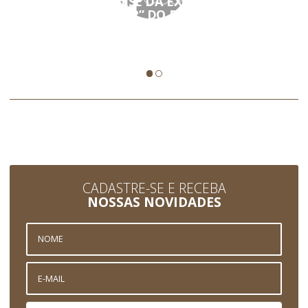
CONFIRA A SÍNTESE DA EXORTAÇÃO “A
ALEGRIA DO AMOR” DO PAPA FRANCISCO
Acaba de ser publicada a aguardada Exortação pós-sinodal
sobre a Família,…
CADASTRE-SE E RECEBA
NOSSAS NOVIDADES