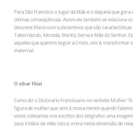
Para São Francisco o lugar da Mãe é o daquela que gera a v
últimas conseqüências. Assim ele também se relaciona c
descreve Maria com substantivos que são características 
Tabernáculo, Morada, Manto, Serva e Mãe do Senhor. Es
aqueles que querem seguir a Cristo, isto é, transformar-
maternal.
O olhar filial
Como diz o Dicionário Franciscano no verbete Mulher: “A terc
figura de mulher que vem à nossa mente quando falamos d
vezes coletamos nos escritos dos biógrafos uma imagem 
seus irmãos de mãe. Isto é, entra nesta dimensão de relaçã