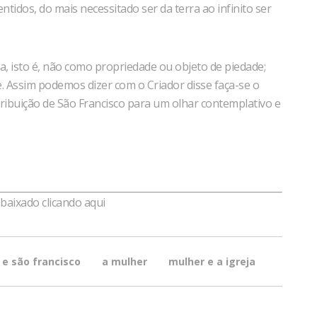
tidos, do mais necessitado ser da terra ao infinito ser
, isto é, não como propriedade ou objeto de piedade;
 Assim podemos dizer com o Criador disse faça-se o
ibuição de São Francisco para um olhar contemplativo e
r baixado
clicando aqui
 e são francisco
a mulher
mulher e a igreja