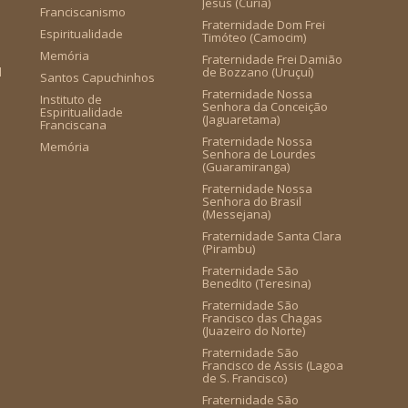
Jesus (Cúria)
Franciscanismo
Fraternidade Dom Frei
Espiritualidade
Timóteo (Camocim)
Memória
Fraternidade Frei Damião
l
de Bozzano (Uruçuí)
Santos Capuchinhos
Fraternidade Nossa
Instituto de
Senhora da Conceição
Espiritualidade
(Jaguaretama)
Franciscana
Fraternidade Nossa
Memória
Senhora de Lourdes
(Guaramiranga)
Fraternidade Nossa
Senhora do Brasil
(Messejana)
Fraternidade Santa Clara
(Pirambu)
Fraternidade São
Benedito (Teresina)
Fraternidade São
Francisco das Chagas
(Juazeiro do Norte)
Fraternidade São
Francisco de Assis (Lagoa
de S. Francisco)
Fraternidade São