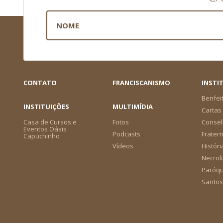
CONTATO
FRANCISCANISMO
INSTI
Benfei
INSTITUIÇÕES
MULTIMÍDIA
Cartas 
Casa de Cursos e
Fotos
Consel
Eventos Oásis
Podcasts
Frater
Capuchinho
Vídeos
Históri
Necrol
Paróqu
Santos