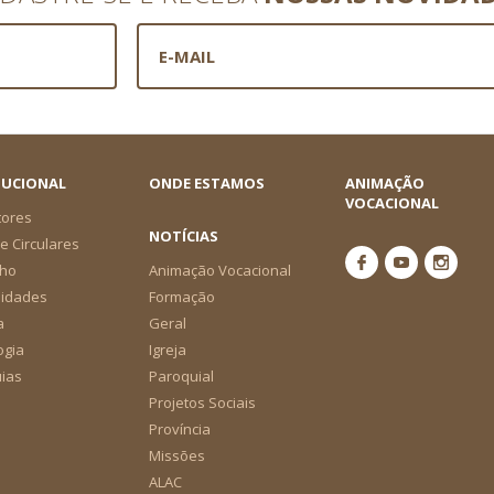
TUCIONAL
ONDE ESTAMOS
ANIMAÇÃO
VOCACIONAL
tores
NOTÍCIAS
e Circulares
ho
Animação Vocacional
nidades
Formação
a
Geral
ogia
Igreja
ias
Paroquial
Projetos Sociais
Província
Missões
ALAC