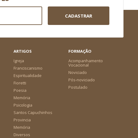
CADASTRAR
ARTIGOS
FORMAÇÃO
Igreja
Acompanhamento
Vocacional
Franciscanismo
Noviciado
Espiritualidade
Pós-noviciado
Fioretti
Postulado
Poesia
Memória
Psicologia
Santos Capuchinhos
Provincia
Memória
Diversos