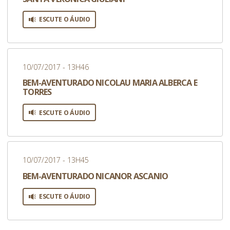
ESCUTE O ÁUDIO
00:00
00:00
10/07/2017 - 13H46
BEM-AVENTURADO NICOLAU MARIA ALBERCA E
TORRES
ESCUTE O ÁUDIO
00:00
00:00
10/07/2017 - 13H45
BEM-AVENTURADO NICANOR ASCANIO
ESCUTE O ÁUDIO
00:00
00:00