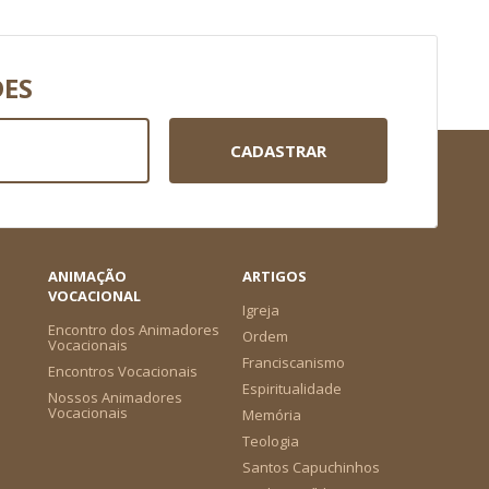
DES
CADASTRAR
ANIMAÇÃO
ARTIGOS
VOCACIONAL
Igreja
Encontro dos Animadores
Ordem
Vocacionais
Franciscanismo
Encontros Vocacionais
Espiritualidade
Nossos Animadores
Vocacionais
Memória
Teologia
Santos Capuchinhos