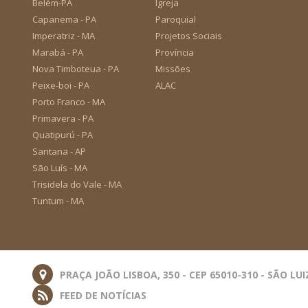
Belém-PA
Igreja
Capanema - PA
Paroquial
Imperatriz - MA
Projetos Sociais
Marabá - PA
Província
Nova Timboteua - PA
Missões
Peixe-boi - PA
ALAC
Porto Franco - MA
Primavera - PA
Quatipurú - PA
Santana - AP
São Luís - MA
Trisidela do Vale - MA
Tuntum - MA
PRAÇA JOÃO LISBOA, 350 - CEP 65010-310 - SÃO LUI
FEED DE NOTÍCIAS