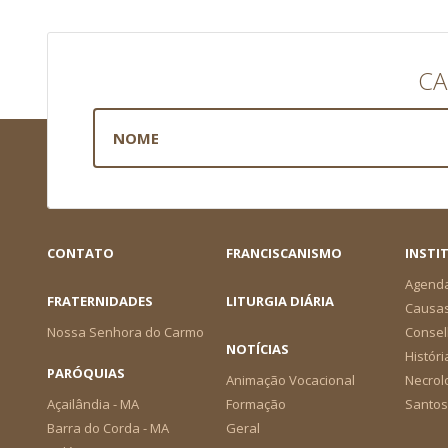
CA
CONTATO
FRANCISCANISMO
INSTI
Agend
FRATERNIDADES
LITURGIA DIÁRIA
Causa
Nossa Senhora do Carmo
Consel
NOTÍCIAS
Históri
PARÓQUIAS
Animação Vocacional
Necrol
Açailândia - MA
Formação
Santos
Barra do Corda - MA
Geral