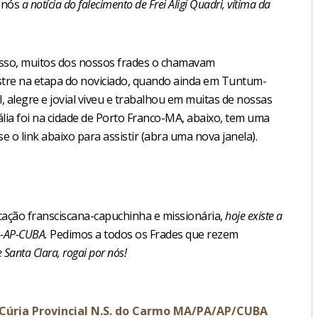
é nós
a notícia do falecimento de Frei Aligi Quadri, vítima da
r isso, muitos dos nossos frades o chamavam
stre na etapa do noviciado, quando ainda em Tuntum-
 alegre e jovial viveu e trabalhou em muitas de nossas
ália foi na cidade de Porto Franco-MA, abaixo, tem uma
se o link abaixo para assistir (abra uma nova janela).
cação fransciscana-capuchinha e missionária,
hoje existe a
A-AP-CUBA.
Pedimos a todos os Frades que rezem
 Santa Clara, rogai por nós!
e Cúria Provincial N.S. do Carmo MA/PA/AP/CUBA