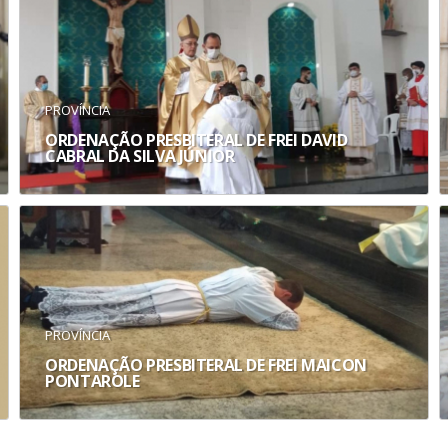
PROVÍNCIA
ORDENAÇÃO PRESBITERAL DE FREI DAVID
CABRAL DA SILVA JÚNIOR
PROVÍNCIA
ORDENAÇÃO PRESBITERAL DE FREI MAICON
PONTAROLE