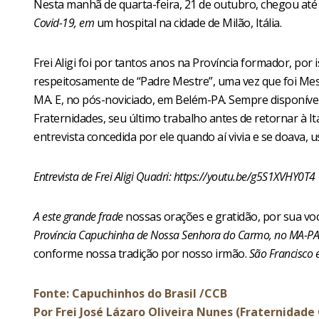
Nesta manhã de quarta-feira, 21 de outubro, chegou at
Covid-19, em
um hospital na cidade de Milão, Itália.
Frei Aligi foi por tantos anos na Província formador, po
respeitosamente de “Padre Mestre”, uma vez que foi Me
MA. E, no pós-noviciado, em Belém-PA. Sempre disponível,
Fraternidades, seu último trabalho antes de retornar à It
entrevista concedida por ele quando aí vivia e se doava, u
Entrevista de Frei Aligi Quadri:
https://youtu.be/g5S1XVHY0T4
A este grande frade
nossas orações e gratidão, por sua vo
Província Capuchinha de Nossa Senhora do Carmo, no MA-P
conforme nossa tradição por nosso irmão.
São Francisco e
Fonte: Capuchinhos do Brasil /CCB
Por Frei José Lázaro Oliveira Nunes (Fraternidad