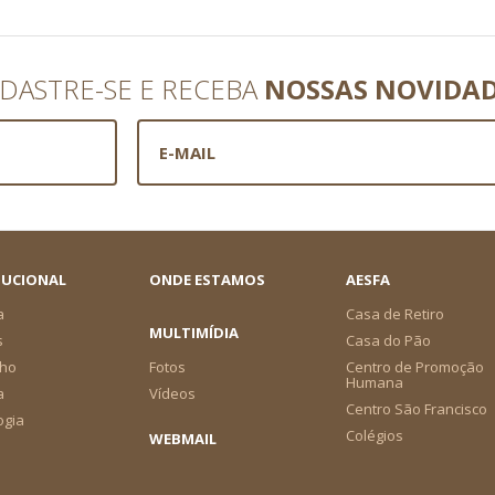
DASTRE-SE E RECEBA
NOSSAS NOVIDA
TUCIONAL
ONDE ESTAMOS
AESFA
a
Casa de Retiro
MULTIMÍDIA
s
Casa do Pão
ho
Fotos
Centro de Promoção
Humana
a
Vídeos
Centro São Francisco
ogia
Colégios
WEBMAIL