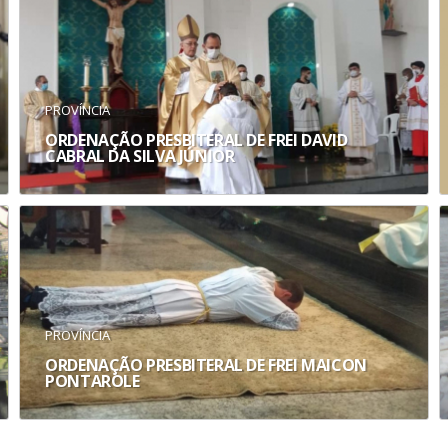
PROVÍNCIA
ORDENAÇÃO PRESBITERAL DE FREI DAVID
CABRAL DA SILVA JÚNIOR
PROVÍNCIA
ORDENAÇÃO PRESBITERAL DE FREI MAICON
PONTAROLE