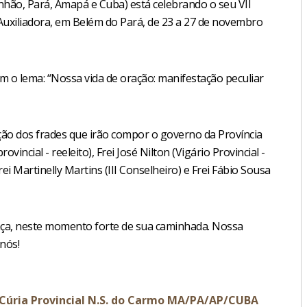
ão, Pará, Amapá e Cuba) está celebrando o seu VII
Auxiliadora, em Belém do Pará, de 23 a 27 de novembro
om o lema: “Nossa vida de oração: manifestação peculiar
ição dos frades que irão compor o governo da Província
ovincial - reeleito), Frei José Nilton (Vigário Provincial -
 Frei Martinelly Martins (III Conselheiro) e Frei Fábio Sousa
ança, neste momento forte de sua caminhada. Nossa
nós!
e Cúria Provincial N.S. do Carmo MA/PA/AP/CUBA