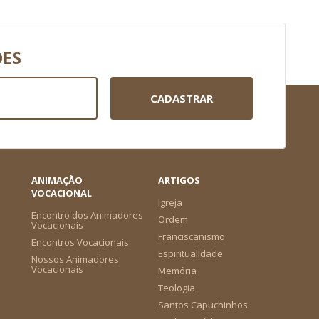
DES
CADASTRAR
ANIMAÇÃO
ARTIGOS
VOCACIONAL
Igreja
Encontro dos Animadores
Ordem
Vocacionais
Franciscanismo
Encontros Vocacionais
Espiritualidade
Nossos Animadores
Vocacionais
Memória
Teologia
Santos Capuchinhos