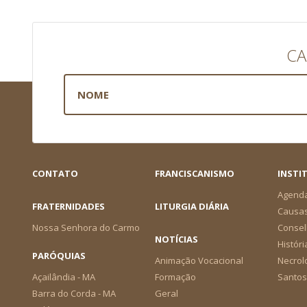
CA
CONTATO
FRANCISCANISMO
INSTI
Agend
FRATERNIDADES
LITURGIA DIÁRIA
Causa
Nossa Senhora do Carmo
Consel
NOTÍCIAS
Históri
PARÓQUIAS
Animação Vocacional
Necrol
Açailândia - MA
Formação
Santos
Barra do Corda - MA
Geral