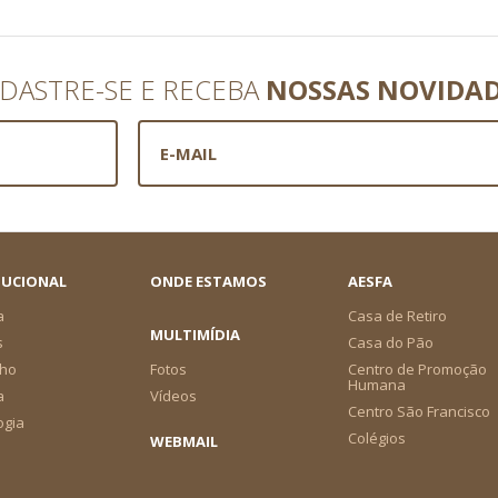
DASTRE-SE E RECEBA
NOSSAS NOVIDA
TUCIONAL
ONDE ESTAMOS
AESFA
a
Casa de Retiro
MULTIMÍDIA
s
Casa do Pão
ho
Fotos
Centro de Promoção
Humana
a
Vídeos
Centro São Francisco
ogia
Colégios
WEBMAIL