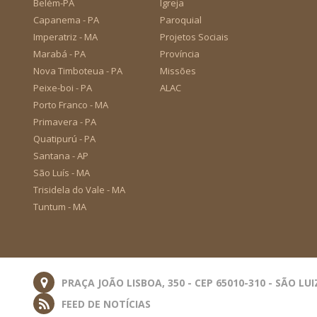
Belém-PA
Igreja
Capanema - PA
Paroquial
Imperatriz - MA
Projetos Sociais
Marabá - PA
Província
Nova Timboteua - PA
Missões
Peixe-boi - PA
ALAC
Porto Franco - MA
Primavera - PA
Quatipurú - PA
Santana - AP
São Luís - MA
Trisidela do Vale - MA
Tuntum - MA
PRAÇA JOÃO LISBOA, 350 - CEP 65010-310 - SÃO LUI
FEED DE NOTÍCIAS