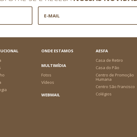
TUCIONAL
ONDE ESTAMOS
AESFA
a
Casa de Retiro
MULTIMÍDIA
s
Casa do Pão
ho
Fotos
Centro de Promoção
Humana
a
Vídeos
Centro São Francisco
ogia
Colégios
WEBMAIL