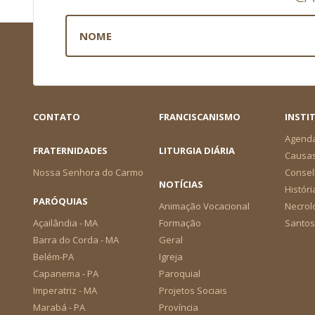
CONTATO
FRANCISCANISMO
INSTI
Agend
FRATERNIDADES
LITURGIA DIÁRIA
Causa
Nossa Senhora do Carmo
Consel
NOTÍCIAS
Históri
PARÓQUIAS
Animação Vocacional
Necrol
Açailândia - MA
Formação
Santos
Barra do Corda - MA
Geral
Belém-PA
Igreja
Capanema - PA
Paroquial
Imperatriz - MA
Projetos Sociais
Marabá - PA
Província