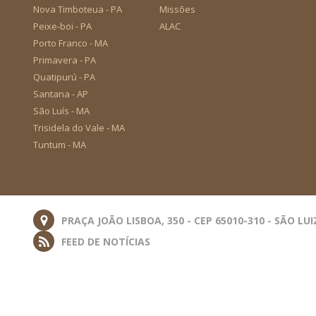
Nova Timboteua - PA
Missões
Peixe-boi - PA
ALAC
Porto Franco - MA
Primavera - PA
Quatipurú - PA
Santana - AP
São Luís - MA
Trisidela do Vale - MA
Tuntum - MA
PRAÇA JOÃO LISBOA, 350 - CEP 65010-310 - SÃO LUI
FEED DE NOTÍCIAS