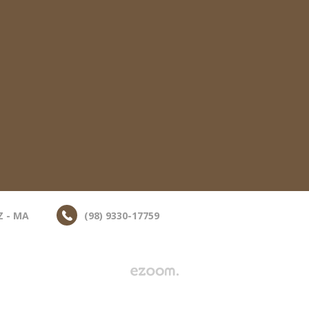
Z - MA
(98) 9330-17759