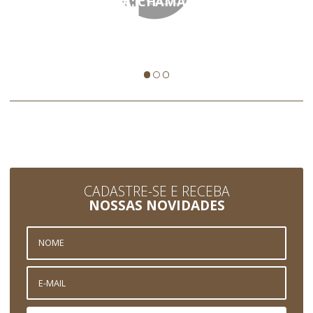
VOCAÇÃO CRISTÃ: CHAMADO AO
DISCIPULADO
VOCAÇÃO CRISTÃ: CHAMADO AO DISCIPULADO Por: Frei
Jonas Matheus Sousa da Silva,…
CADASTRE-SE E RECEBA
NOSSAS NOVIDADES