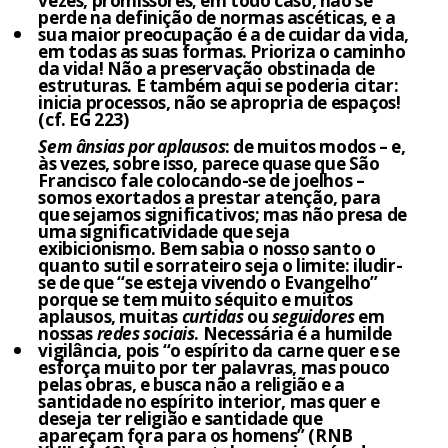
vezes, promissores; em todo caso, não se
perde na definição de normas ascéticas, e a
sua maior preocupação é a de cuidar da vida,
em todas as suas formas. Prioriza o caminho
da vida! Não a preservação obstinada de
estruturas. E também aqui se poderia citar:
inicia processos, não se apropria de espaços!
(cf. EG 223)
Sem ânsias por aplausos
: de muitos modos – e,
às vezes, sobre isso, parece quase que São
Francisco fale colocando-se de joelhos –
somos exortados a prestar atenção, para
que sejamos significativos; mas não presa de
uma significatividade que seja
exibicionismo. Bem sabia o nosso santo o
quanto sutil e sorrateiro seja o limite: iludir-
se de que “se esteja vivendo o Evangelho”
porque se tem muito séquito e muitos
aplausos, muitas
curtidas
ou
seguidores
em
nossas
redes sociais
. Necessária é a humilde
vigilância, pois “o espírito da carne quer e se
esforça muito por ter palavras, mas pouco
pelas obras, e busca não a religião e a
santidade no espírito interior, mas quer e
deseja ter religião e santidade que
apareçam fora para os homens” (RNB