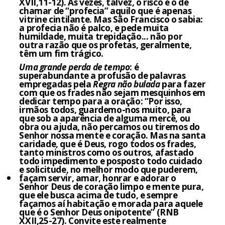
XVII,11-12). Às vezes, talvez, o risco é o de
chamar de “profecia” aquilo que é apenas
vitrine cintilante. Mas São Francisco o sabia:
a profecia não é palco, e pede muita
humildade, muita trepidação... não por
outra razão que os profetas, geralmente,
têm um fim trágico.
Uma grande perda de tempo
: é
superabundante a profusão de palavras
empregadas pela
Regra não bulada
para fazer
com que os frades não sejam mesquinhos em
dedicar tempo para a oração: “Por isso,
irmãos todos, guardemo-nos muito, para
que sob a aparência de alguma mercê, ou
obra ou ajuda, não percamos ou tiremos do
Senhor nossa mente e coração. Mas na santa
caridade, que é Deus, rogo todos os frades,
tanto ministros como os outros, afastado
todo impedimento e posposto todo cuidado
e solicitude, no melhor modo que puderem,
façam servir, amar, honrar e adorar o
Senhor Deus de coração limpo e mente pura,
que ele busca acima de tudo, e sempre
façamos aí habitação e morada para aquele
que é o Senhor Deus onipotente” (RNB
XXII,25-27). Convite este realmente