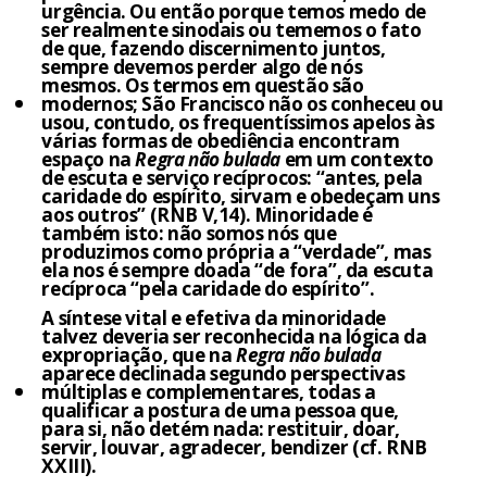
urgência. Ou então porque temos medo de
ser realmente sinodais ou tememos o fato
de que, fazendo discernimento juntos,
sempre devemos perder algo de nós
mesmos. Os termos em questão são
modernos; São Francisco não os conheceu ou
usou, contudo, os frequentíssimos apelos às
várias formas de obediência encontram
espaço na
Regra não bulada
em um contexto
de escuta e serviço recíprocos: “antes, pela
caridade do espírito, sirvam e obedeçam uns
aos outros” (RNB V,14). Minoridade é
também isto: não somos nós que
produzimos como própria a “verdade”, mas
ela nos é sempre doada “de fora”, da escuta
recíproca “pela caridade do espírito”.
A síntese vital e efetiva da minoridade
talvez deveria ser reconhecida na lógica da
expropriação, que na
Regra não bulada
aparece declinada segundo perspectivas
múltiplas e complementares, todas a
qualificar a postura de uma pessoa que,
para si, não detém nada: restituir, doar,
servir, louvar, agradecer, bendizer (cf. RNB
XXIII).