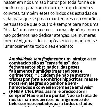
nascer em nós um são horror por toda forma de
indiferença para com o outro; e traça inúmeros
convites, também estes colhidos das estradas da
vida, para que se possa manter acesa no coração a
persuasão de que o outro é sempre para nós uma
“dívida”, uma voz que nos chama, alguém a quem
não podemos não dedicar atenção. De inúmeras
formas! Algumas delas, após séculos, mantêm-se
luminosamente todo o seu encanto:
Amabilidade sem fingimento
: um inimigo a ser
combatido são as “caras feias”, dos
fechamentos obstinados, das poses
falsamente humildes (mas tediosas e
oprimentes)! “E cuidem de não se mostrar
tristes por fora e sombrios hipócritas; mas se
mostrem alegres no Senhor e bem-
humorados e convenientemente amáveis”
(RNB VII,16). Mas, assim, é preciso sorrir
sempre? Não é este o ponto! Não se trata de
nos tornarmos peritos no fingimento de
belos sorrisos exibidos para todos os lados;