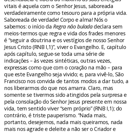
vitais é aquela com o Senhor Jesus, saboreada
verdadeiramente como tesouro para a própria vida.
Saboreada de verdade! Corpo e alma! Nós o
sabemos: o início da
Regra não bulada
declara sem
meios-termos que regra e vida dos frades menores
é “seguir a doutrina e os vestígios de nosso Senhor
Jesus Cristo (RNB I,1)”, viver o Evangelho. E, capítulo
após capítulo, segue-se toda uma série de
indicações – às vezes sintéticas, outras vezes,
expressas como que com o coração na mão – para
que este Evangelho seja vivido; e, para vivê-lo, São
Francisco nos convida de tantos modos a dar tudo, a
nos liberarmos do que nos amarra. Claro, mas
somente se tivermos sido atingidos pela surpresa e
pela consolação do Senhor Jesus presente em nossa
vida, tem sentido viver “sem próprio” (RNB I,1); do
contrário, é triste pauperismo. “Nada mais,
portanto, desejemos, nada mais queiramos, nada
mais nos agrade e deleite a não ser o Criador e