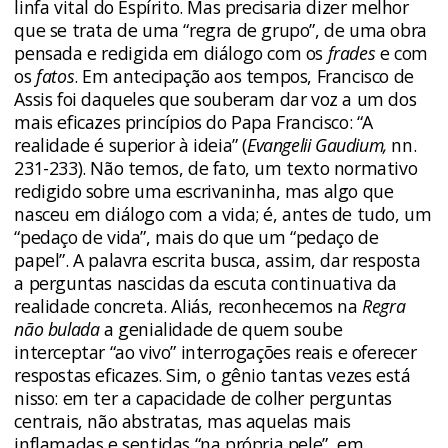
linfa vital do Espírito. Mas precisaria dizer melhor
que se trata de uma “regra de grupo”, de uma obra
pensada e redigida em diálogo com os
frades
e com
os
fatos
. Em antecipação aos tempos, Francisco de
Assis foi daqueles que souberam dar voz a um dos
mais eficazes princípios do Papa Francisco: “A
realidade é superior à ideia” (
Evangelii Gaudium,
nn.
231-233). Não temos, de fato, um texto normativo
redigido sobre uma escrivaninha, mas algo que
nasceu em diálogo com a vida; é, antes de tudo, um
“pedaço de vida”, mais do que um “pedaço de
papel”. A palavra escrita busca, assim, dar resposta
a perguntas nascidas da escuta continuativa da
realidade concreta. Aliás, reconhecemos na
Regra
não bulada
a genialidade de quem soube
interceptar “ao vivo” interrogações reais e oferecer
respostas eficazes. Sim, o gênio tantas vezes está
nisso: em ter a capacidade de colher perguntas
centrais, não abstratas, mas aquelas mais
inflamadas e sentidas “na própria pele”, em