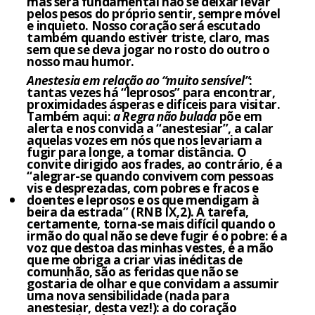
mas será fundamental não se deixar levar
pelos pesos do próprio sentir, sempre móvel
e inquieto. Nosso coração será escutado
também quando estiver triste, claro, mas
sem que se deva jogar no rosto do outro o
nosso mau humor.
Anestesia em relação ao “muito sensível”
:
tantas vezes há “leprosos” para encontrar,
proximidades ásperas e difíceis para visitar.
Também aqui:
a Regra não bulada
põe em
alerta e nos convida a “anestesiar”, a calar
aquelas vozes em nós que nos levariam a
fugir para longe, a tomar distância. O
convite dirigido aos frades, ao contrário, é a
“alegrar-se quando convivem com pessoas
vis e desprezadas, com pobres e fracos e
doentes e leprosos e os que mendigam à
beira da estrada” (RNB IX,2). A tarefa,
certamente, torna-se mais difícil quando o
irmão do qual não se deve fugir é o pobre: é a
voz que destoa das minhas vestes, é a mão
que me obriga a criar vias inéditas de
comunhão, são as feridas que não se
gostaria de olhar e que convidam a assumir
uma nova sensibilidade (nada para
anestesiar, desta vez!): a do coração