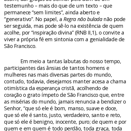
testemunho – mais do que de um texto – que
permanece “sem limites”, ainda aberto e
“generativo”. No papel, a
Regra não bulada
não pode
ser seguida, mas pode sê-lo na existência de quem
acolhe, por “inspiração divina” (RNB II,1), o convite a
viver a própria fé em sintonia com a genialidade de
São Francisco.
Em meio a tantas labutas do nosso tempo,
participantes das ânsias de tantos homens e
mulheres nas mais diversas partes do mundo,
contudo, todavia, desejamos manter acesa a chama
otimística da esperança cristã, acolhendo de
coração o grato ímpeto de São Francisco que, entre
as misérias do mundo, jamais renuncia a bendizer o
Senhor, “que só ele é bom, manso, suave e doce,
que só ele é santo, justo, verdadeiro, santo e reto,
que só ele é benigno, inocente, puro; de quem e por
quem e em quem é todo perdão, toda graça, toda