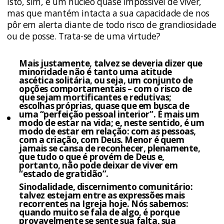
Isto, sim, é um núcleo quase impossível de viver,
mas que mantém intacta a sua capacidade de nos
pôr em alerta diante de todo risco de grandiosidade
ou de posse. Trata-se de uma virtude?
Mais justamente, talvez se deveria dizer que
minoridade não é tanto uma atitude
ascética solitária, ou seja, um conjunto de
opções comportamentais – com o risco de
que sejam mortificantes e redutivas;
escolhas próprias, quase que em busca de
uma “perfeição pessoal interior”. É mais um
modo de estar na vida; e, neste sentido, é um
modo de estar em relação: com as pessoas,
com a criação, com Deus. Menor é quem
jamais se cansa de reconhecer, plenamente,
que tudo o que é provém de Deus e,
portanto, não pode deixar de viver em
“estado de gratidão”.
Sinodalidade, discernimento comunitário:
talvez estejam entre as expressões mais
recorrentes na Igreja hoje. Nós sabemos:
quando muito se fala de algo, é porque
provavelmente se sente sua falta, sua