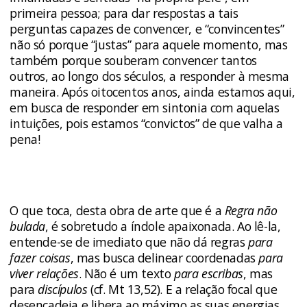
primeira pessoa; para dar respostas a tais
perguntas capazes de convencer, e “convincentes”
não só porque “justas” para aquele momento, mas
também porque souberam convencer tantos
outros, ao longo dos séculos, a responder à mesma
maneira. Após oitocentos anos, ainda estamos aqui,
em busca de responder em sintonia com aquelas
intuições, pois estamos “convictos” de que valha a
pena!
O que toca, desta obra de arte que é a
Regra não
bulada
, é sobretudo a índole apaixonada. Ao lê-la,
entende-se de imediato que não dá regras
para
fazer coisas
, mas busca delinear coordenadas
para
viver relações
. Não é um texto
para escribas
, mas
para
discípulos
(cf. Mt 13,52). E a relação focal que
desencadeia e libera ao máximo as suas energias