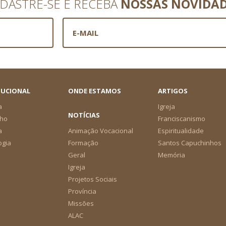
DASTRE-SE E RECEBA
NOSSAS NOVIDA
TUCIONAL
ONDE ESTAMOS
ARTIGOS
a
Igreja
NOTÍCIAS
ho
Franciscanismo
a
Animação Vocacional
Espiritualidade
ogia
Formação
Santos Capuchinhos
Geral
Memória
Igreja
Projetos Sociais
Província
Missões
ALAC