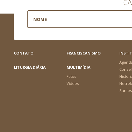
CA
CONTATO
FRANCISCANISMO
INSTI
Agend
LITURGIA DIÁRIA
MULTIMÍDIA
Consel
Fotos
Históri
Vídeos
Necrol
Santos