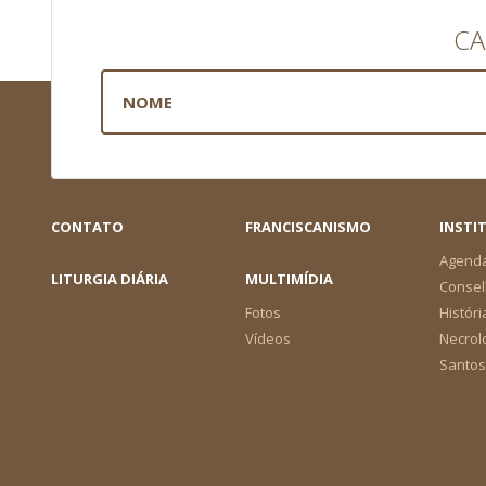
CA
CONTATO
FRANCISCANISMO
INSTI
Agend
LITURGIA DIÁRIA
MULTIMÍDIA
Consel
Fotos
Históri
Vídeos
Necrol
Santos