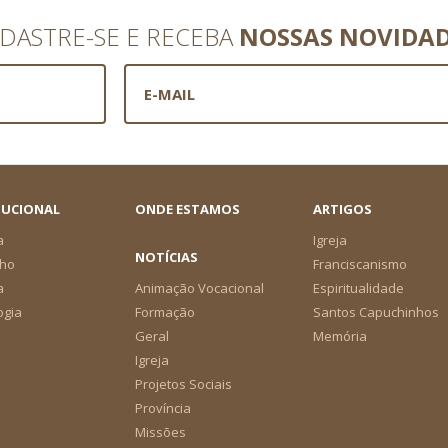
DASTRE-SE E RECEBA
NOSSAS NOVIDA
TUCIONAL
ONDE ESTAMOS
ARTIGOS
a
Igreja
NOTÍCIAS
ho
Franciscanismo
a
Animação Vocacional
Espiritualidade
ogia
Formação
Santos Capuchinhos
Geral
Memória
Igreja
Projetos Sociais
Província
Missões