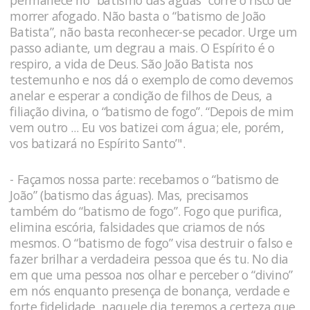
permanece no “batismo das águas” corre o risco de
morrer afogado. Não basta o “batismo de João
Batista”, não basta reconhecer-se pecador. Urge um
passo adiante, um degrau a mais. O Espírito é o
respiro, a vida de Deus. São João Batista nos
testemunho e nos dá o exemplo de como devemos
anelar e esperar a condição de filhos de Deus, a
filiação divina, o “batismo de fogo”. “Depois de mim
vem outro ... Eu vos batizei com água; ele, porém,
vos batizará no Espírito Santo’".
- Façamos nossa parte: recebamos o “batismo de
João” (batismo das águas). Mas, precisamos
também do “batismo de fogo”. Fogo que purifica,
elimina escória, falsidades que criamos de nós
mesmos. O “batismo de fogo” visa destruir o falso e
fazer brilhar a verdadeira pessoa que és tu. No dia
em que uma pessoa nos olhar e perceber o “divino”
em nós enquanto presença de bonança, verdade e
forte fidelidade, naquele dia teremos a certeza que