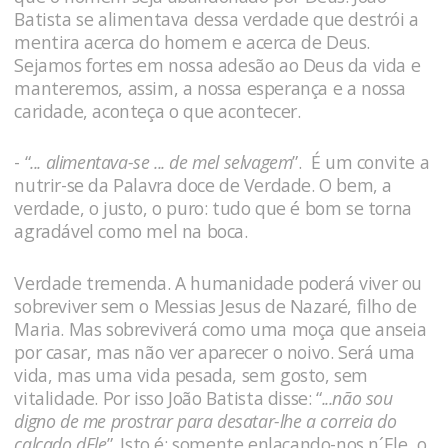
Batista se alimentava dessa verdade que destrói a
mentira acerca do homem e acerca de Deus.
Sejamos fortes em nossa adesão ao Deus da vida e
manteremos, assim, a nossa esperança e a nossa
caridade, aconteça o que acontecer.
- “
... alimentava-se ... de mel selvagem
”. É um convite a
nutrir-se da Palavra doce de Verdade. O bem, a
verdade, o justo, o puro: tudo que é bom se torna
agradável como mel na boca.
Verdade tremenda. A humanidade poderá viver ou
sobreviver sem o Messias Jesus de Nazaré, filho de
Maria. Mas sobreviverá como uma moça que anseia
por casar, mas não ver aparecer o noivo. Será uma
vida, mas uma vida pesada, sem gosto, sem
vitalidade. Por isso João Batista disse: “
...não sou
digno de me prostrar para desatar-lhe a correia do
calçado dEle
”. Isto é: somente enlaçando-nos n´Ele, o