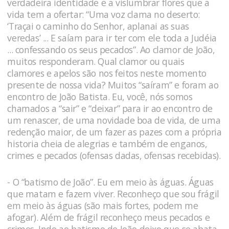
verdadeira identidade e a vislumbrar flores que a
vida tem a ofertar: “Uma voz clama no deserto:
‘Traçai o caminho do Senhor, aplanai as suas
veredas’ ... E saíam para ir ter com ele toda a Judéia
... confessando os seus pecados”. Ao clamor de João,
muitos responderam. Qual clamor ou quais
clamores e apelos são nos feitos neste momento
presente de nossa vida? Muitos “saíram” e foram ao
encontro de João Batista. Eu, você, nós somos
chamados a “sair” e “deixar” para ir ao encontro de
um renascer, de uma novidade boa de vida, de uma
redenção maior, de um fazer as pazes com a própria
historia cheia de alegrias e também de enganos,
crimes e pecados (ofensas dadas, ofensas recebidas).
- O “batismo de João”. Eu em meio às águas. Águas
que matam e fazem viver. Reconheço que sou frágil
em meio às águas (são mais fortes, podem me
afogar). Além de frágil reconheço meus pecados e
crimes. Indo ao batismo de João deixo que se abata