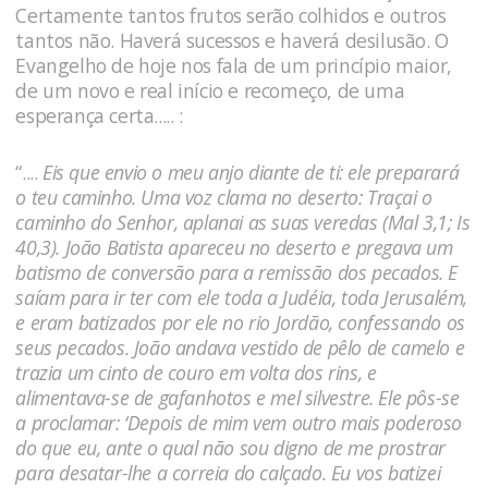
Certamente tantos frutos serão colhidos e outros
tantos não. Haverá sucessos e haverá desilusão. O
Evangelho de hoje nos fala de um princípio maior,
de um novo e real início e recomeço, de uma
esperança certa..... :
“....
Eis que envio o meu anjo diante de ti: ele preparará
o teu caminho. Uma voz clama no deserto: Traçai o
caminho do Senhor, aplanai as suas veredas (Mal 3,1; Is
40,3). João Batista apareceu no deserto e pregava um
batismo de conversão para a remissão dos pecados. E
saíam para ir ter com ele toda a Judéia, toda Jerusalém,
e eram batizados por ele no rio Jordão, confessando os
seus pecados. João andava vestido de pêlo de camelo e
trazia um cinto de couro em volta dos rins, e
alimentava-se de gafanhotos e mel silvestre. Ele pôs-se
a proclamar: ‘Depois de mim vem outro mais poderoso
do que eu, ante o qual não sou digno de me prostrar
para desatar-lhe a correia do calçado. Eu vos batizei