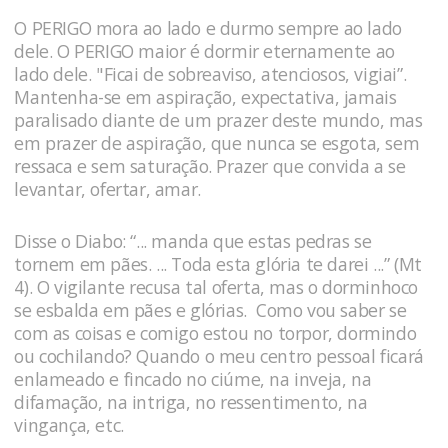
O PERIGO mora ao lado e durmo sempre ao lado
dele. O PERIGO maior é dormir eternamente ao
lado dele. "Ficai de sobreaviso, atenciosos, vigiai”.
Mantenha-se em aspiração, expectativa, jamais
paralisado diante de um prazer deste mundo, mas
em prazer de aspiração, que nunca se esgota, sem
ressaca e sem saturação. Prazer que convida a se
levantar, ofertar, amar.
Disse o Diabo: “... manda que estas pedras se
tornem em pães. ... Toda esta glória te darei ...” (Mt
4). O vigilante recusa tal oferta, mas o dorminhoco
se esbalda em pães e glórias. Como vou saber se
com as coisas e comigo estou no torpor, dormindo
ou cochilando? Quando o meu centro pessoal ficará
enlameado e fincado no ciúme, na inveja, na
difamação, na intriga, no ressentimento, na
vingança, etc.