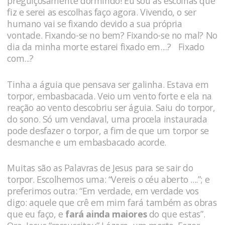
preguiçosamente dormindo! Eu sou as escolhas que
fiz e serei as escolhas faço agora. Vivendo, o ser
humano vai se fixando devido a sua própria
vontade. Fixando-se no bem? Fixando-se no mal? No
dia da minha morte estarei fixado em....? Fixado
com...?
Tinha a águia que pensava ser galinha. Estava em
torpor, embasbacada. Veio um vento forte e ela na
reação ao vento descobriu ser águia. Saiu do torpor,
do sono. Só um vendaval, uma procela instaurada
pode desfazer o torpor, a fim de que um torpor se
desmanche e um embasbacado acorde.
Muitas são as Palavras de Jesus para se sair do
torpor. Escolhemos uma: “Vereis o céu aberto ....”; e
preferimos outra: “Em verdade, em verdade vos
digo: aquele que crê em mim fará também as obras
que eu faço, e
fará ainda maiores
do que estas”.