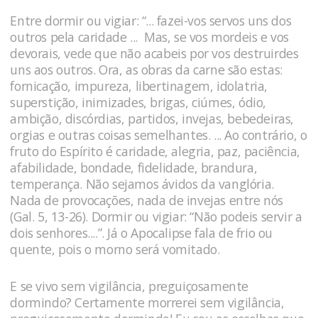
Entre dormir ou vigiar: “... fazei-vos servos uns dos
outros pela caridade ... Mas, se vos mordeis e vos
devorais, vede que não acabeis por vos destruirdes
uns aos outros. Ora, as obras da carne são estas:
fornicação, impureza, libertinagem, idolatria,
superstição, inimizades, brigas, ciúmes, ódio,
ambição, discórdias, partidos, invejas, bebedeiras,
orgias e outras coisas semelhantes. ... Ao contrário, o
fruto do Espírito é caridade, alegria, paz, paciência,
afabilidade, bondade, fidelidade, brandura,
temperança. Não sejamos ávidos da vanglória.
Nada de provocações, nada de invejas entre nós
(Gal. 5, 13-26). Dormir ou vigiar: “Não podeis servir a
dois senhores....”. Já o Apocalipse fala de frio ou
quente, pois o morno será vomitado.
E se vivo sem vigilância, preguiçosamente
dormindo? Certamente morrerei sem vigilância,