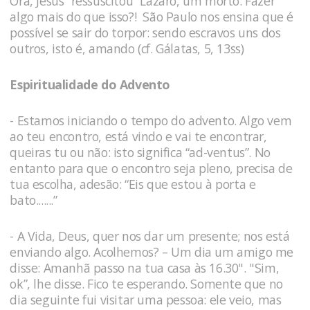
Ora, Jesus “ressuscitou” Lázaro, um morto. Fazer
algo mais do que isso?! São Paulo nos ensina que é
possível se sair do torpor: sendo escravos uns dos
outros, isto é, amando (cf. Gálatas, 5, 13ss)
Espiritualidade do Advento
- Estamos iniciando o tempo do advento. Algo vem
ao teu encontro, está vindo e vai te encontrar,
queiras tu ou não: isto significa “ad-ventus”. No
entanto para que o encontro seja pleno, precisa de
tua escolha, adesão: “Eis que estou à porta e
bato.......”
- A Vida, Deus, quer nos dar um presente; nos está
enviando algo. Acolhemos? – Um dia um amigo me
disse: Amanhã passo na tua casa às 16.30". "Sim,
ok”, lhe disse. Fico te esperando. Somente que no
dia seguinte fui visitar uma pessoa: ele veio, mas