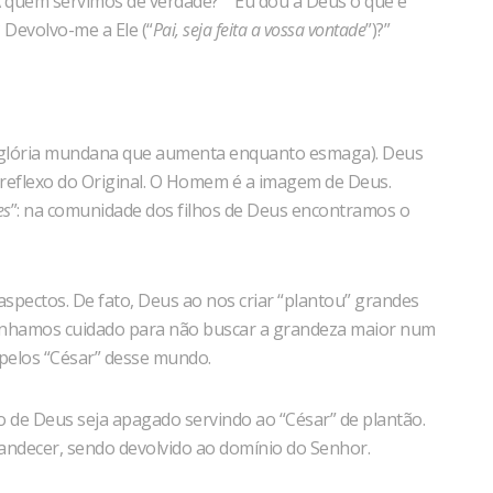
 quem servimos de verdade?” “Eu dou a Deus o que é
Devolvo-me a Ele (“
Pai, seja feita a vossa vontade
”)?”
 (glória mundana que aumenta enquanto esmaga). Deus
eflexo do Original. O Homem é a imagem de Deus.
es
”: na comunidade dos filhos de Deus encontramos o
spectos. De fato, Deus ao nos criar “plantou” grandes
enhamos cuidado para não buscar a grandeza maior num
 pelos “César” desse mundo.
ho de Deus seja apagado servindo ao “César” de plantão.
plandecer, sendo devolvido ao domínio do Senhor.