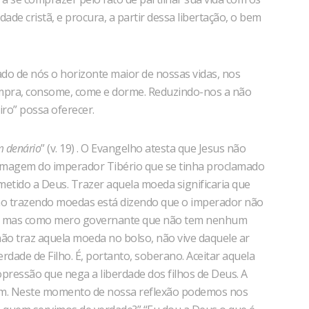
de cristã, e procura, a partir dessa libertação, o bem
ado de nós o horizonte maior de nossas vidas, nos
compra, consome, come e dorme. Reduzindo-nos a não
iro” possa oferecer.
m denário
” (v. 19) . O Evangelho atesta que Jesus não
imagem do imperador Tibério que se tinha proclamado
etido a Deus. Trazer aquela moeda significaria que
, não trazendo moedas está dizendo que o imperador não
ele, mas como mero governante que não tem nenhum
 não traz aquela moeda no bolso, não vive daquele ar
rdade de Filho. É, portanto, soberano. Aceitar aquela
 opressão que nega a liberdade dos filhos de Deus. A
bem. Neste momento de nossa reflexão podemos nos