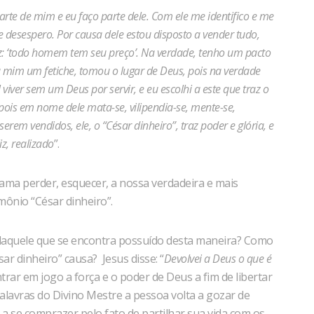
parte de mim e eu faço parte dele. Com ele me identifico e me
e desespero. Por causa dele estou disposto a vender tudo,
iz: ‘todo homem tem seu preço’. Na verdade, tenho um pacto
a mim um fetiche, tomou o lugar de Deus, pois na verdade
 viver sem um Deus por servir, e eu escolhi a este que traz o
pois em nome dele mata-se, vilipendia-se, mente-se,
rem vendidos, ele, o “César dinheiro”, traz poder e glória, e
iz, realizado
”.
ma perder, esquecer, a nossa verdadeira e mais
mônio “César dinheiro”.
 daquele que se encontra possuído desta maneira? Como
ar dinheiro” causa? Jesus disse: “
Devolvei a Deus o que é
ntrar em jogo a força e o poder de Deus a fim de libertar
avras do Divino Mestre a pessoa volta a gozar de
 a se comprazer pelo fato de partilhar sua vida com os