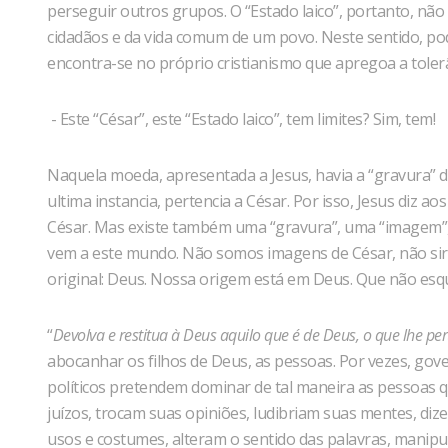
perseguir outros grupos. O “Estado laico”, portanto, não e
cidadãos e da vida comum de um povo. Neste sentido, po
encontra-se no próprio cristianismo que apregoa a tole
- Este “César”, este “Estado laico”, tem limites? Sim, tem!
Naquela moeda, apresentada a Jesus, havia a “gravura” 
ultima instancia, pertencia a César. Por isso, Jesus diz 
César. Mas existe também uma “gravura”, uma “imagem”,
vem a este mundo. Não somos imagens de César, não s
original: Deus. Nossa origem está em Deus. Que não esq
“
Devolva e restitua à Deus aquilo que é de Deus, o que lhe pe
abocanhar os filhos de Deus, as pessoas. Por vezes, governo
políticos pretendem dominar de tal maneira as pessoas
juízos, trocam suas opiniões, ludibriam suas mentes, di
usos e costumes, alteram o sentido das palavras, manipula