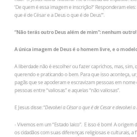
‘De quem é essa imagem e inscrição?’ Responderam eles: ‘D
que é de César e a Deus o que é de Deus’”.
“Não terás outro Deus além de mim”: nenhum outro! (
A única imagem de Deus é o homem livre, e o modelo
A liberdade não é escolher ou fazer caprichos, mas, sim, q
querendo e praticando o bem. Para que isso aconteça, u
pagãs que se apoderam e escravizam pessoas em nome da 
pessoas entre “valiosas” e aquelas “não valiosas”.
E Jesus disse: “
Devolvei a César o que é de Cesar e devolvei 
- Vivemos em um “Estado laico”. E isso é bom! A origem d
os cidadãos com suas diferenças religiosas e culturais, a