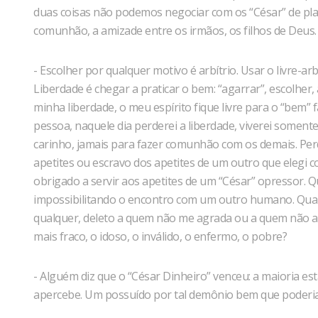
duas coisas não podemos negociar com os “César” de plan
comunhão, a amizade entre os irmãos, os filhos de Deus.
- Escolher por qualquer motivo é arbítrio. Usar o livre-ar
Liberdade é chegar a praticar o bem: “agarrar”, escolher, 
minha liberdade, o meu espírito fique livre para o “bem”
pessoa, naquele dia perderei a liberdade, viverei some
carinho, jamais para fazer comunhão com os demais. Per
apetites ou escravo dos apetites de um outro que elegi 
obrigado a servir aos apetites de um “César” opressor. 
impossibilitando o encontro com um outro humano. Qu
qualquer, deleto a quem não me agrada ou a quem não a
mais fraco, o idoso, o inválido, o enfermo, o pobre?
- Alguém diz que o “César Dinheiro” venceu: a maioria es
apercebe. Um possuído por tal demônio bem que poderi