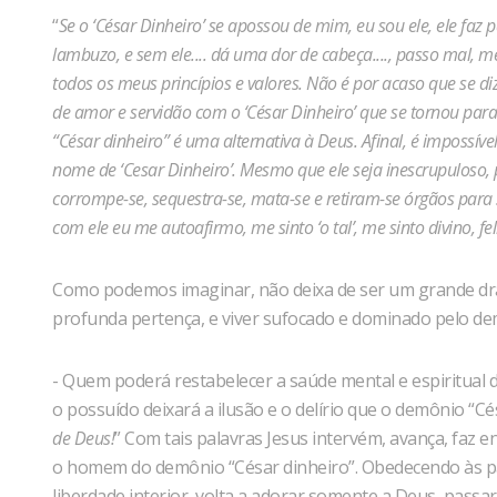
“
Se o ‘César Dinheiro’ se apossou de mim, eu sou ele, ele faz 
lambuzo, e sem ele.... dá uma dor de cabeça...., passo mal, m
todos os meus princípios e valores. Não é por acaso que se d
de amor e servidão com o ‘César Dinheiro’ que se tornou par
“César dinheiro” é uma alternativa à Deus. Afinal, é impossível
nome de ‘Cesar Dinheiro’. Mesmo que ele seja inescrupuloso, 
corrompe-se, sequestra-se, mata-se e retiram-se órgãos para se
com ele eu me autoafirmo, me sinto ‘o tal’, me sinto divino, fel
Como podemos imaginar, não deixa de ser um grande dra
profunda pertença, e viver sufocado e dominado pelo de
- Quem poderá restabelecer a saúde mental e espiritual
o possuído deixará a ilusão e o delírio que o demônio “Cés
de Deus!
” Com tais palavras Jesus intervém, avança, faz e
o homem do demônio “César dinheiro”. Obedecendo às pal
liberdade interior, volta a adorar somente a Deus, passar