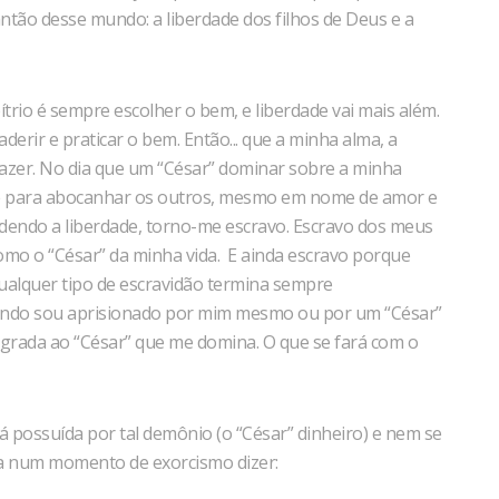
tão desse mundo: a liberdade dos filhos de Deus e a
bítrio é sempre escolher o bem, e liberdade vai mais além.
aderir e praticar o bem. Então... que a minha alma, a
 fazer. No dia que um “César” dominar sobre a minha
nte para abocanhar os outros, mesmo em nome de amor e
dendo a liberdade, torno-me escravo. Escravo dos meus
como o “César” da minha vida. E ainda escravo porque
Qualquer tipo de escravidão termina sempre
ando sou aprisionado por mim mesmo ou por um “César”
grada ao “César” que me domina. O que se fará com o
tá possuída por tal demônio (o “César” dinheiro) e nem se
a num momento de exorcismo dizer: