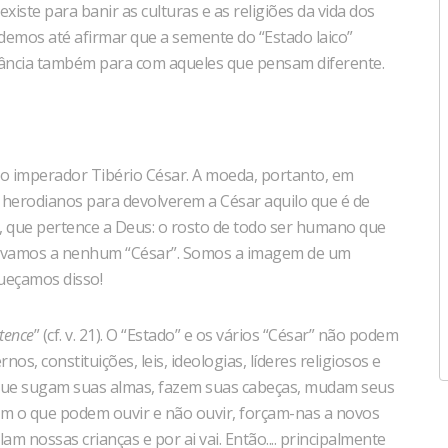
xiste para banir as culturas e as religiões da vida dos
demos até afirmar que a semente do “Estado laico”
rância também para com aqueles que pensam diferente.
do imperador Tibério César. A moeda, portanto, em
aos herodianos para devolverem a César aquilo que é de
 que pertence a Deus: o rosto de todo ser humano que
irvamos a nenhum “César”. Somos a imagem de um
ueçamos disso!
rtence
” (cf. v. 21). O “Estado” e os vários “César” não podem
s, constituições, leis, ideologias, líderes religiosos e
 que sugam suas almas, fazem suas cabeças, mudam seus
zem o que podem ouvir e não ouvir, forçam-nas a novos
m nossas crianças e por ai vai. Então.... principalmente