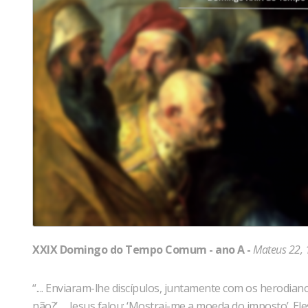
XXIX Domingo do Tempo Comum - ano A -
Mateus 22, 
“.... Enviaram-lhe discípulos, juntamente com os herodiano
não?’ .... Jesus falou: ‘Mostrai-me a moeda do imposto’. 