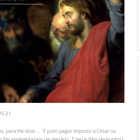
15-21
s, para lhe dizer ... ‘É justo pagar imposto a César ou
Eles lhe apresentaram um denário. E Jesus lhes perguntou: