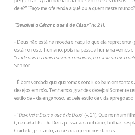
perguntar: “Qual moeda trazemos em nossos bolsos?” “A
dele?” “Faço-me oferenda a quê ou a quem neste mundo? 
“Devolvei a César o que é de César”
(v. 21).
- Deus não está na moeda e naquilo que ela representa
está no rosto humano, pois na pessoa humana vemos o r
“
Onde dois ou mais estiverem reunidos, eu estou no meio del
Senhor.
- É bem verdade que queremos sentir-se bem em tantos a
desejos em nós. Tenhamos grandes desejos! Somente t
estilo de vida enganoso, aquele estilo de vida apregoado
- “
Devolvei a Deus o que é de Deus
” (v. 21). Que nenhum fil
Que cada filho de Deus possa, ao contrário, brilhar, res
Cuidado, portanto, a quê ou a quem nos damos!