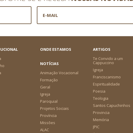
TUCIONAL
ONDE ESTAMOS
ARTIGOS
a
Te Convido a um
Cappuccino
NOTÍCIAS
ho
Igreja
a
Animação Vocacional
Franciscanismo
Formação
Espiritualidade
Geral
Poesia
Igreja
Teologia
Paroquial
Santos Capuchinhos
Projetos Sociais
Provincia
Província
Memória
Missões
JPIC
ALAC