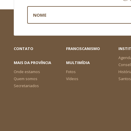
CONTATO
FRANCISCANISMO
INSTI
Agend
MAIS DA PROVÍNCIA
MULTIMÍDIA
Consel
Onde estamos
Fotos
Históri
Quem somos
Vídeos
Santos
Secretariados