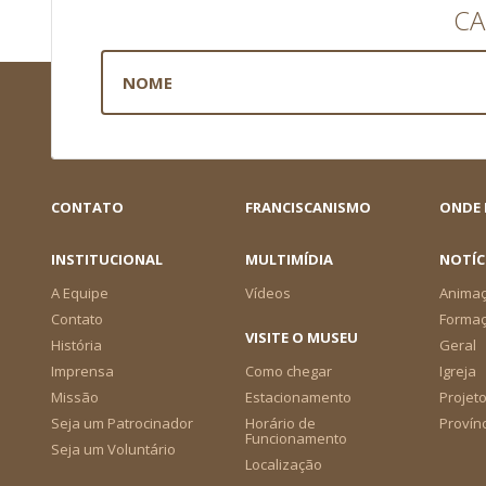
CA
CONTATO
FRANCISCANISMO
ONDE
INSTITUCIONAL
MULTIMÍDIA
NOTÍC
A Equipe
Vídeos
Animaç
Contato
Forma
VISITE O MUSEU
História
Geral
Imprensa
Como chegar
Igreja
Missão
Estacionamento
Projeto
Seja um Patrocinador
Horário de
Provín
Funcionamento
Seja um Voluntário
Localização