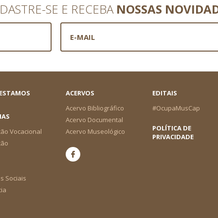
DASTRE-SE E RECEBA
NOSSAS NOVIDA
 ESTAMOS
ACERVOS
EDITAIS
Acervo Bibliográfico
#OcupaMusCap
IAS
Acervo Documental
POLÍTICA DE
ão Vocacional
Acervo Museológico
PRIVACIDADE
ção
s Sociais
cia