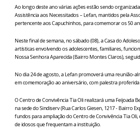
Ao longo deste ano várias ações estão sendo organizada
Assistência aos Necessitados – Lefan, mantidos pela Asso
pertencente aos Capuchinhos, para comemorar os 50 ano
Neste final de semana, no sábado (08), a Casa do Adol
artísticas envolvendo os adolescentes, familiares, funcion
Nossa Senhora Aparecida (Bairro Montes Claros), segui
No dia 24 de agosto, a Lefan promoverá uma reunião-alm
em comemoração ao aniversário, com palestra proferida p
O Centro de Convivência Tia Oli realizará uma Feijoada Be
na sede do Sindiserv (Rua Carlos Giesen, 1217 - Bairro Ex
fundos para ampliação do Centro de Convivência Tia Oli,
de idosos que frequentam a instituição.