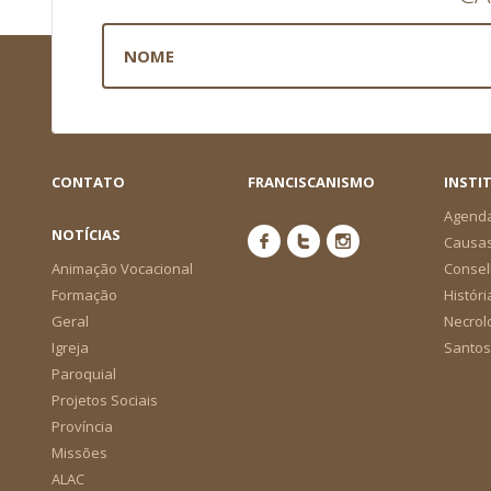
CONTATO
FRANCISCANISMO
INSTI
Agend
NOTÍCIAS
Causa
Animação Vocacional
Consel
Formação
Históri
Geral
Necrol
Igreja
Santos
Paroquial
Projetos Sociais
Província
Missões
ALAC