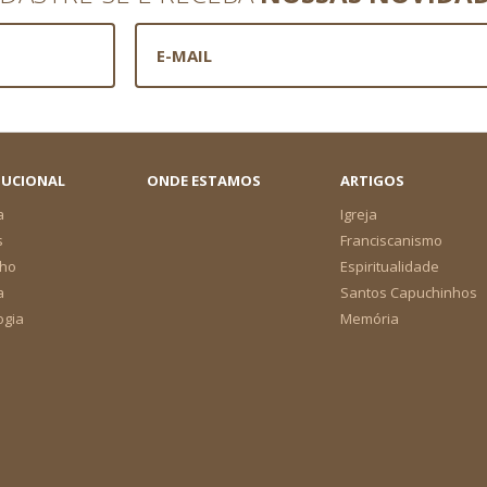
TUCIONAL
ONDE ESTAMOS
ARTIGOS
a
Igreja
s
Franciscanismo
ho
Espiritualidade
a
Santos Capuchinhos
ogia
Memória