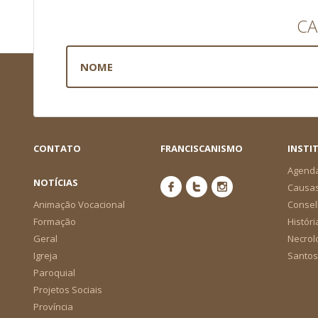
CA
CONTATO
FRANCISCANISMO
INSTI
Agend
NOTÍCIAS
Causa
Animação Vocacional
Consel
Formação
Históri
Geral
Necrol
Igreja
Santos
Paroquial
Projetos Sociais
Província