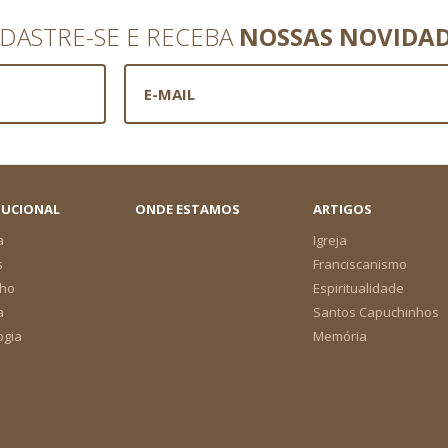
DASTRE-SE E RECEBA
NOSSAS NOVIDA
TUCIONAL
ONDE ESTAMOS
ARTIGOS
a
Igreja
s
Franciscanismo
ho
Espiritualidade
a
Santos Capuchinhos
ogia
Memória