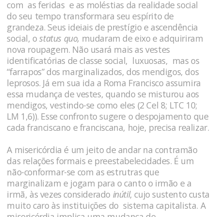
com as feridas e as moléstias da realidade social
do seu tempo transformara seu espírito de
grandeza. Seus ideiais de prestígio e ascendência
social, o
status quo,
mudaram de eixo e adquiriram
nova roupagem. Não usará mais as vestes
identificatórias de classe social, luxuosas, mas os
“farrapos” dos marginalizados, dos mendigos, dos
leprosos. Já em sua ida a Roma Francisco assumira
essa mudança de vestes, quando se misturou aos
mendigos, vestindo-se como eles (2 Cel 8; LTC 10;
LM 1,6)). Esse confronto sugere o despojamento que
cada franciscano e franciscana, hoje, precisa realizar.
A misericórdia é um jeito de andar na contramão
das relações formais e preestabelecidades. É um
não-conformar-se com as estrutras que
marginalizam e jogam para o canto o irmão e a
irmã, às vezes considerado
inútil
, cujo sustento custa
muito caro às instituições do sistema capitalista. A
misericórdia implica uma mudança de