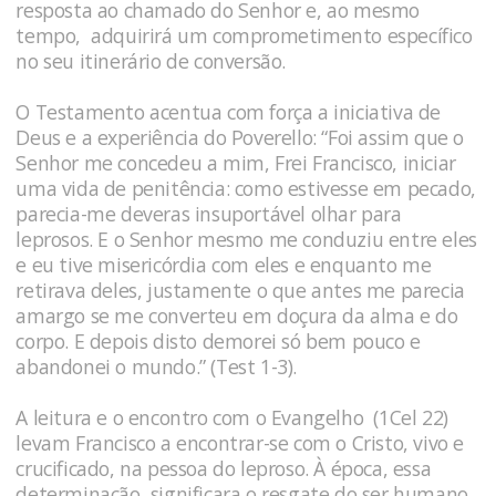
resposta ao chamado do Senhor e, ao mesmo
tempo, adquirirá um comprometimento específico
no seu itinerário de conversão.
O Testamento acentua com força a iniciativa de
Deus e a experiência do Poverello: “Foi assim que o
Senhor me concedeu a mim, Frei Francisco, iniciar
uma vida de penitência: como estivesse em pecado,
parecia-me deveras insuportável olhar para
leprosos. E o Senhor mesmo me conduziu entre eles
e eu tive misericórdia com eles e enquanto me
retirava deles, justamente o que antes me parecia
amargo se me converteu em doçura da alma e do
corpo. E depois disto demorei só bem pouco e
abandonei o mundo.” (Test 1-3).
A leitura e o encontro com o Evangelho (1Cel 22)
levam Francisco a encontrar-se com o Cristo, vivo e
crucificado, na pessoa do leproso. À época, essa
determinação significara o resgate do ser humano,