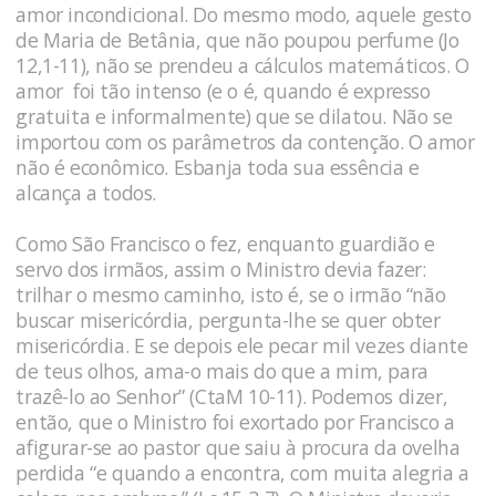
amor incondicional. Do mesmo modo, aquele gesto
de Maria de Betânia, que não poupou perfume (Jo
12,1-11), não se prendeu a cálculos matemáticos. O
amor foi tão intenso (e o é, quando é expresso
gratuita e informalmente) que se dilatou. Não se
importou com os parâmetros da contenção. O amor
não é econômico. Esbanja toda sua essência e
alcança a todos.
Como São Francisco o fez, enquanto guardião e
servo dos irmãos, assim o Ministro devia fazer:
trilhar o mesmo caminho, isto é, se o irmão “não
buscar misericórdia, pergunta-lhe se quer obter
misericórdia. E se depois ele pecar mil vezes diante
de teus olhos, ama-o mais do que a mim, para
trazê-lo ao Senhor” (CtaM 10-11). Podemos dizer,
então, que o Ministro foi exortado por Francisco a
afigurar-se ao pastor que saiu à procura da ovelha
perdida “e
quando a
encontra, com
muita
alegria a