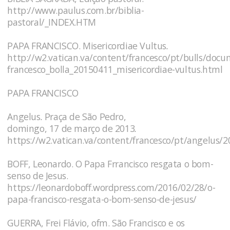
http://www.paulus.com.br/biblia-
pastoral/_INDEX.HTM
PAPA FRANCISCO. Misericordiae Vultus
.
http://w2.vatican.va/content/francesco/pt/bulls/doc
francesco_bolla_20150411_misericordiae-vultus.html
PAPA FRANCISCO
Angelus
.
Praça de São Pedro,
domingo, 17 de março de 2013
.
https://w2.vatican.va/content/francesco/pt/angelus/2
BOFF, Leonardo. O Papa Frrancisco resgata o bom-
senso de Jesus.
https://leonardoboff.wordpress.com/2016/02/28/o-
papa-francisco-resgata-o-bom-senso-de-jesus/
GUERRA, Frei Flávio, ofm. São Francisco e os