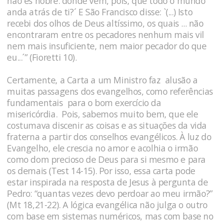
não és nobre: donde vem, pois, que todo o mundo
anda atrás de ti?´ E São Francisco disse: `(...) Isto
recebi dos olhos de Deus altíssimo, os quais ... não
encontraram entre os pecadores nenhum mais vil
nem mais insuficiente, nem maior pecador do que
eu...´” (Fioretti 10).
Certamente, a Carta a um Ministro faz alusão a
muitas passagens dos evangelhos, como referências
fundamentais para o bom exercício da
misericórdia. Pois, sabemos muito bem, que ele
costumava discenir as coisas e as situações da vida
fraterna a partir dos conselhos evangélicos. À luz do
Evangelho, ele crescia no amor e acolhia o irmão
como dom precioso de Deus para si mesmo e para
os demais (Test 14-15). Por isso, essa carta pode
estar inspirada na resposta de Jesus à pergunta de
Pedro: “quantas vezes devo perdoar ao meu irmão?”
(Mt 18,21-22). A lógica evangélica não julga o outro
com base em sistemas numéricos, mas com base no