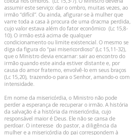
coloca nos
ombros.” (Lc 15,3-7). O Ministro deveria
assumir este serviço: dar o ombro, muitas vezes, ao
irmão “difícil”. Ou ainda, afigurar-se à mulher que
varre toda a casa à procura de uma dracma perdida,
cujo valor estava além do fator econômico (Lc 15,8-
10). O irmão está acima de qualquer
condicionamento ou limite existencial. O mesmo se
diga da figura do “pai misericordioso” (Lc 15,11-32),
que o Ministro devia encarnar: sair ao encontro do
irmão quando este ainda estiver distante e, por
causa do amor fraterno, envolvê-lo em seus braços
(Lc 15,20), trazendo-o para o Senhor, amando-o com
intensidade.
Em nome da misericórdia, o Ministro não pode
perder a esperança de recuperar o irmão. A história
da salvação é a história da misericórdia, cujo
responsável maior é Deus. Ele não se cansa de
perdoar. O interesse do pastor, a diligência da
mulher e a misericórdia do pai correspondem à