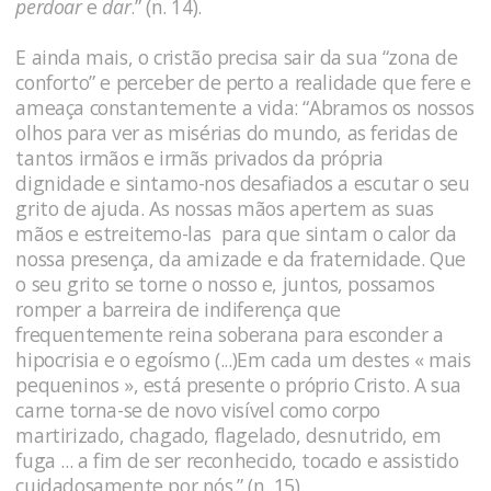
perdoar
e
dar
.” (n. 14).
E ainda mais, o cristão precisa sair da sua “zona de
conforto” e perceber de perto a realidade que fere e
ameaça constantemente a vida: “Abramos os nossos
olhos para ver as misérias do mundo, as feridas de
tantos irmãos e irmãs privados da própria
dignidade e sintamo-nos desafiados a escutar o seu
grito de ajuda. As nossas mãos apertem as suas
mãos e estreitemo-las para que sintam o calor da
nossa presença, da amizade e da fraternidade. Que
o seu grito se torne o nosso e, juntos, possamos
romper a barreira de indiferença que
frequentemente reina soberana para esconder a
hipocrisia e o egoísmo (...)Em cada um destes « mais
pequeninos », está presente o próprio Cristo. A sua
carne torna-se de novo visível como corpo
martirizado, chagado, flagelado, desnutrido, em
fuga ... a fim de ser reconhecido, tocado e assistido
cuidadosamente por nós.” (n. 15).