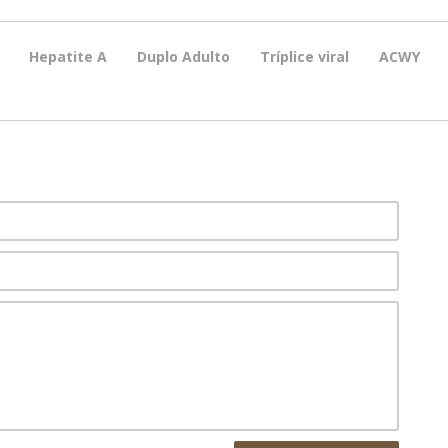
Hepatite A
Duplo Adulto
Tríplice viral
ACWY