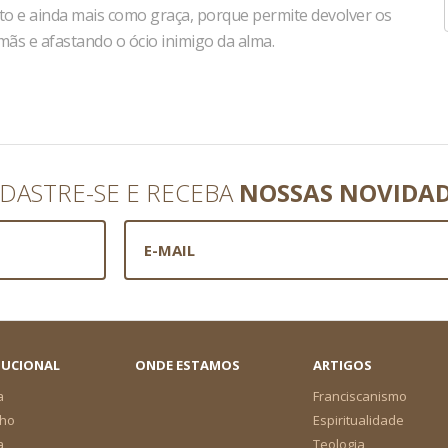
o e ainda mais como graça, porque permite devolver os
mãs e afastando o ócio inimigo da alma.
DASTRE-SE E RECEBA
NOSSAS NOVIDA
TUCIONAL
ONDE ESTAMOS
ARTIGOS
a
Franciscanismo
ho
Espiritualidade
a
Teologia