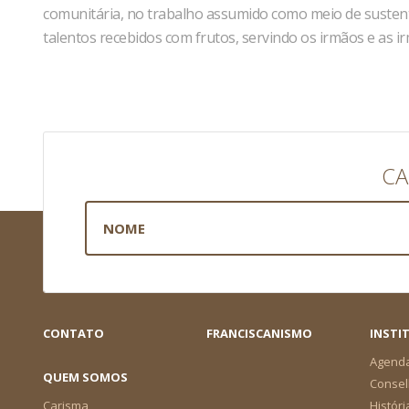
comunitária, no trabalho assumido como meio de sustent
talentos recebidos com frutos, servindo os irmãos e as ir
CA
CONTATO
FRANCISCANISMO
INSTI
Agend
QUEM SOMOS
Consel
Carisma
Históri