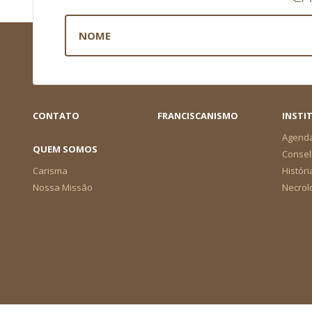
CONTATO
FRANCISCANISMO
INSTI
Agend
QUEM SOMOS
Consel
Carisma
Históri
Nossa Missão
Necrol