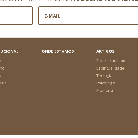
TUCIONAL
ONDE ESTAMOS
ARTIGOS
a
Franciscanismo
ho
Espiritualidade
a
Teologia
ogia
Psicologia
Memória