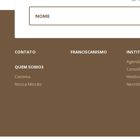
CONTATO
FRANCISCANISMO
INSTI
Agend
QUEM SOMOS
Consel
Carisma
Históri
Nossa Missão
Necrol