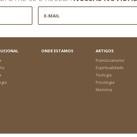
TUCIONAL
ONDE ESTAMOS
ARTIGOS
a
Franciscanismo
ho
Espiritualidade
a
Teologia
ogia
Psicologia
Memória